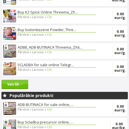
eur/kg.
Buy K2 Spice Online Threema_ZX...
0.00
Pārdod »
Larosso »
Citi
eur/g.
Buy Isotonitazene Powder, Thre...
0.00
Pārdod »
Larosso »
Citi
eur/g.
ADBB, ADB-BUTINACA Threema_ZX6...
0.00
Pārdod »
Larosso »
Citi
eur/g.
5CLADBA for sale online Telegr...
0.00
Pārdod »
Larosso »
Citi
eur/g.
Vairāk
Populārākie produkti
ADB-BUTINACA for sale online, ...
0.00
Pārdod »
Larosso »
Citi
eur/g.
Buy 5cladba precursor online, ...
0.00
Pārdod »
Larosso »
Citi
eur/kg.