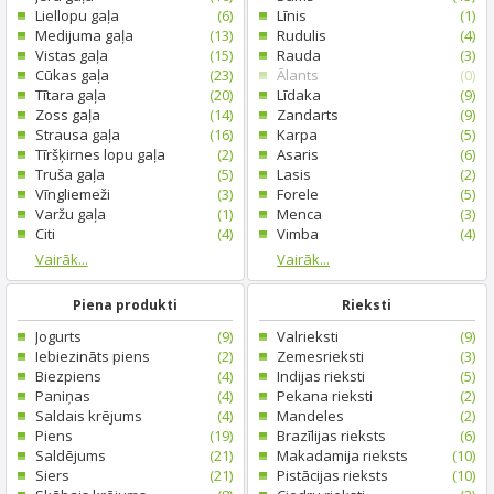
Liellopu gaļa
(6)
Līnis
(1)
Medijuma gaļa
(13)
Rudulis
(4)
Vistas gaļa
(15)
Rauda
(3)
Cūkas gaļa
(23)
Ālants
(0)
Tītara gaļa
(20)
Līdaka
(9)
Zoss gaļa
(14)
Zandarts
(9)
Strausa gaļa
(16)
Karpa
(5)
Tīršķirnes lopu gaļa
(2)
Asaris
(6)
Truša gaļa
(5)
Lasis
(2)
Vīngliemeži
(3)
Forele
(5)
Varžu gaļa
(1)
Menca
(3)
Citi
(4)
Vimba
(4)
Vairāk...
Vairāk...
Piena produkti
Rieksti
Jogurts
(9)
Valrieksti
(9)
Iebiezināts piens
(2)
Zemesrieksti
(3)
Biezpiens
(4)
Indijas rieksti
(5)
Paniņas
(4)
Pekana rieksti
(2)
Saldais krējums
(4)
Mandeles
(2)
Piens
(19)
Brazīlijas rieksts
(6)
Saldējums
(21)
Makadamija rieksts
(10)
Siers
(21)
Pistācijas rieksts
(10)