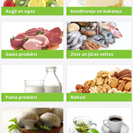
Augļi un ogas
Konditoreja un bakaleja
Gaļas produkti
Zivis un jūras veltes
Piena produkti
Rieksti