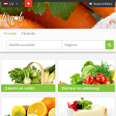
LV
Autorizēties
Produkti
Pārdevēji
Zaļumi un salāti
Dārzeņi un pākšaugi