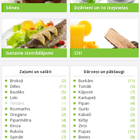
Sēnes
Dzērieni un to izejvielas
Gatavie izstrādājumi
Citi
Zaļumi un salāti
Dārzeņi un pākšaugi
Brokoļi
(2)
Burkāni
(11)
Dilles
(11)
Tomāti
(3)
Baziliks
(5)
Kāposti
(7)
Loki
(4)
Kartupeļi
(8)
Timiāns
(0)
Pipari
(4)
Rozmarīns
(3)
Gurķi
(2)
Oregano
(2)
Kabači
(3)
Piparmētra
(4)
Ķirbji
(4)
Kinza
(6)
Zirņi
(4)
Rukola
(3)
Pupas
(11)
Spināti
(7)
Bietes
(8)