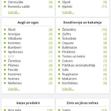
Citronzāle
(4)
Sīpoli
(9)
Romiešu salāti
(6)
Ķiploki
(11)
Vairāk...
Vairāk...
Augļi un ogas
Konditoreja un bakaleja
Āboli
(8)
Želantīns
(10)
Aronijas
(5)
Zefīrs
(3)
Vilkābele
(3)
Šokolāde
(2)
Korintes
(5)
Cepumi
(8)
Bumbieri
(3)
Baltmaize
(6)
Aprikozes
(2)
Pīrādziņi
(6)
Ķirši
(0)
Tortes un keksi
(9)
Čerešņa
(1)
Cukurs
(7)
Plūmes
(4)
Pārtikas aromatizētāji
(1)
Persiki
(1)
Sāls
(2)
Kazenes
(5)
Rupjmaize
(6)
Avenes
(4)
Makaroni
(1)
Mellenes
(3)
Konfektes
(6)
Vairāk...
Vairāk...
Gaļas produkti
Zivis un jūras veltes
Jēra gaļa
(16)
Sams
(13)