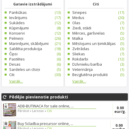
Gatavie izstrādājumi
Citi
Pankūkas
(13)
Sinepes
(17)
Ievārijums
(17)
Medus
(20)
Sukādes
(12)
Olas
(7)
Kūpinājumi
(8)
Ziedi, stādi
(1)
Konservi
(12)
Mērces, garšvielas
(5)
Pelmeņi
(26)
Malka
(2)
Marinējumi, skābējumi
(21)
Mēslojums un ķimikālijas
(5)
Saldēta produkcija
(18)
Zvērādas
(3)
Čipsi
(6)
Sliekas
(7)
Pastētes
(6)
Rokdarbi
(12)
Desas
(6)
Dzīvnieku barība
(3)
Sardeles un cīsiņi
(5)
Veterinārija
(1)
Citi
(30)
Bezglutēna produkti
(5)
Vairāk...
Vairāk...
Pēdējie pievienotie produkti
ADB-BUTINACA for sale online, ...
0.00
Pārdod »
Larosso »
Citi
eur/g.
Buy 5cladba precursor online, ...
0.00
Pārdod »
Larosso »
Citi