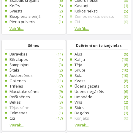
Skābais krējums
(8)
Ciedru rieksti
(3)
Kefīrs
(5)
Kastaņi
(1)
Sviests
(2)
Kokos rieksti
(5)
Biezpiena sieriņš
(1)
Zemes riekstu sviests
(0)
Piena pulveris
(1)
Citi
(0)
Vairāk...
Vairāk...
Sēnes
Dzērieni un to izejvielas
Baravikas
(11)
Alus
(9)
Bērzlapes
(1)
Kafija
(13)
Šampinjoni
(3)
Tēja
(6)
Šitakī
(2)
Sīrupi
(10)
Austersēnes
(7)
Sula
(10)
Gailenes
(11)
Kvass
(8)
Trifeles
(7)
Ūdens gāzēts
(7)
Macutake sēnes
(9)
Ūdens negāzēts
(6)
Reiši sēnes
(5)
Limonāde
(6)
Bekas
(3)
Vīns
(2)
Tējas sēne
(0)
Sidrs
(1)
Celmenes
(1)
Degvīns
(1)
Citi
(17)
Konjaks
(0)
Vairāk...
Vairāk...