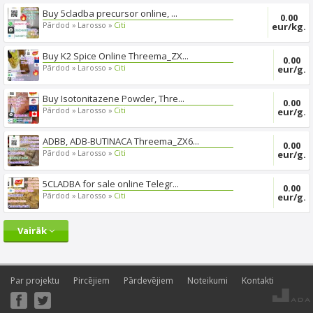
Buy 5cladba precursor online, ...
0.00
Pārdod »
Larosso »
Citi
eur/kg.
Buy K2 Spice Online Threema_ZX...
0.00
Pārdod »
Larosso »
Citi
eur/g.
Buy Isotonitazene Powder, Thre...
0.00
Pārdod »
Larosso »
Citi
eur/g.
ADBB, ADB-BUTINACA Threema_ZX6...
0.00
Pārdod »
Larosso »
Citi
eur/g.
5CLADBA for sale online Telegr...
0.00
Pārdod »
Larosso »
Citi
eur/g.
Vairāk
Par projektu
Pircējiem
Pārdevējiem
Noteikumi
Kontakti