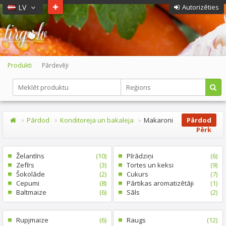
LV
Autorizēties
Produkti
Pārdevēji
Pārdod
Konditoreja un bakaleja
Makaroni
Pārdod
Pērk
Želantīns
(10)
Pīrādziņi
(6)
Zefīrs
(3)
Tortes un keksi
(9)
Šokolāde
(2)
Cukurs
(7)
Cepumi
(8)
Pārtikas aromatizētāji
(1)
Baltmaize
(6)
Sāls
(2)
Rupjmaize
(6)
Raugs
(12)