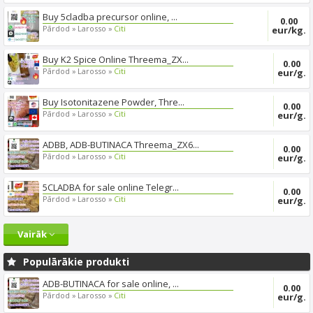
Buy 5cladba precursor online, ...
0.00
Pārdod »
Larosso »
Citi
eur/kg.
Buy K2 Spice Online Threema_ZX...
0.00
Pārdod »
Larosso »
Citi
eur/g.
Buy Isotonitazene Powder, Thre...
0.00
Pārdod »
Larosso »
Citi
eur/g.
ADBB, ADB-BUTINACA Threema_ZX6...
0.00
Pārdod »
Larosso »
Citi
eur/g.
5CLADBA for sale online Telegr...
0.00
Pārdod »
Larosso »
Citi
eur/g.
Vairāk
Populārākie produkti
ADB-BUTINACA for sale online, ...
0.00
Pārdod »
Larosso »
Citi
eur/g.