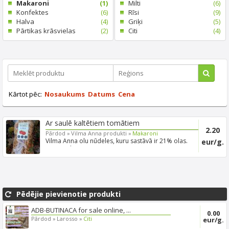
Makaroni
(1)
Milti
(6)
Konfektes
(6)
Rīsi
(9)
Halva
(4)
Griķi
(5)
Pārtikas krāsvielas
(2)
Citi
(4)
Kārtot pēc:
Nosaukums
Datums
Cena
Ar saulē kaltētiem tomātiem
2.20
Pārdod »
Vilma Anna produkti »
Makaroni
Vilma Anna olu nūdeles, kuru sastāvā ir 21% olas.
eur/g.
100% roku ...
Pēdējie pievienotie produkti
ADB-BUTINACA for sale online, ...
0.00
Pārdod »
Larosso »
Citi
eur/g.