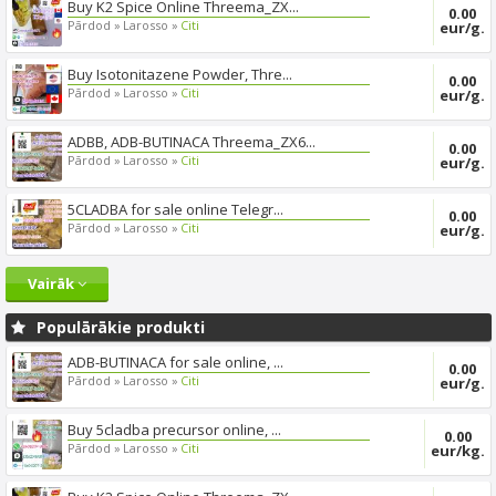
Buy K2 Spice Online Threema_ZX...
0.00
Pārdod »
Larosso »
Citi
eur/g.
Buy Isotonitazene Powder, Thre...
0.00
Pārdod »
Larosso »
Citi
eur/g.
ADBB, ADB-BUTINACA Threema_ZX6...
0.00
Pārdod »
Larosso »
Citi
eur/g.
5CLADBA for sale online Telegr...
0.00
Pārdod »
Larosso »
Citi
eur/g.
Vairāk
Populārākie produkti
ADB-BUTINACA for sale online, ...
0.00
Pārdod »
Larosso »
Citi
eur/g.
Buy 5cladba precursor online, ...
0.00
Pārdod »
Larosso »
Citi
eur/kg.