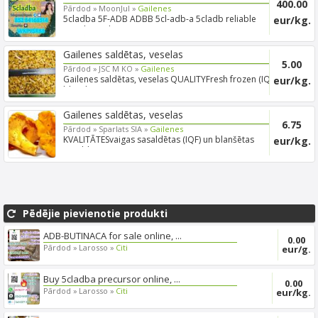
400.00
Pārdod »
MoonJul »
Gailenes
5cladba 5F-ADB ADBB 5cl-adb-a 5cladb reliable
eur/kg.
supplier Tele...
Gailenes saldētas, veselas
5.00
Pārdod »
JSC M KO »
Gailenes
Gailenes saldētas, veselas QUALITYFresh frozen (IQF),
eur/kg.
blanch...
Gailenes saldētas, veselas
6.75
Pārdod »
Sparlats SIA »
Gailenes
KVALITĀTESvaigas sasaldētas (IQF) un blanšētas
eur/kg.
sasaldētas (I...
Pēdējie pievienotie produkti
ADB-BUTINACA for sale online, ...
0.00
Pārdod »
Larosso »
Citi
eur/g.
Buy 5cladba precursor online, ...
0.00
Pārdod »
Larosso »
Citi
eur/kg.