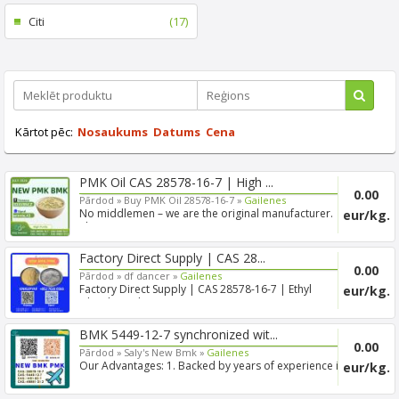
Citi
(17)
Kārtot pēc:
Nosaukums
Datums
Cena
PMK Oil CAS 28578-16-7 | High ...
0.00
Pārdod »
Buy PMK Oil 28578-16-7 »
Gailenes
No middlemen – we are the original manufacturer.
eur/kg.
That means ...
Factory Direct Supply | CAS 28...
0.00
Pārdod »
df dancer »
Gailenes
Factory Direct Supply | CAS 28578-16-7 | Ethyl
eur/kg.
Glycidate Eth...
BMK 5449-12-7 synchronized wit...
0.00
Pārdod »
Saly's New Bmk »
Gailenes
Our Advantages: 1. Backed by years of experience in
eur/kg.
export s...