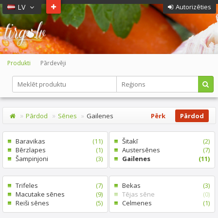
LV
Autorizēties
Produkti
Pārdevēji
Pārdod
Sēnes
Gailenes
Pērk
Pārdod
Baravikas
(11)
Šitakī
(2)
Bērzlapes
(1)
Austersēnes
(7)
Šampinjoni
(3)
Gailenes
(11)
Trifeles
(7)
Bekas
(3)
Macutake sēnes
(9)
Tējas sēne
(0)
Reiši sēnes
(5)
Celmenes
(1)