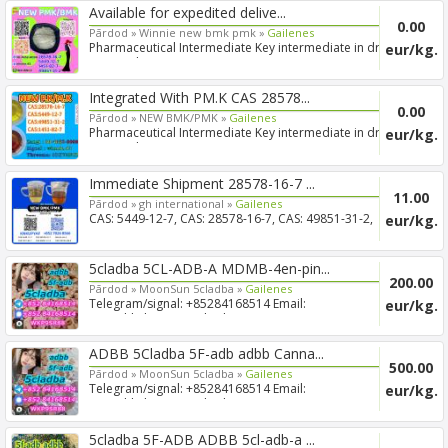
Available for expedited delive...
0.00
Pārdod »
Winnie new bmk pmk »
Gailenes
Pharmaceutical Intermediate Key intermediate in drug
eur/kg.
R&D and...
Integrated With PM.K CAS 28578...
0.00
Pārdod »
NEW BMK/PMK »
Gailenes
Pharmaceutical Intermediate Key intermediate in drug
eur/kg.
R&D and...
Immediate Shipment 28578-16-7 ...
11.00
Pārdod »
gh international »
Gailenes
CAS: 5449-12-7, CAS: 28578-16-7, CAS: 49851-31-2,
eur/kg.
CAS: 1451-...
5cladba 5CL-ADB-A MDMB-4en-pin...
200.00
Pārdod »
MoonSun 5cladba »
Gailenes
Telegram/signal: +85284168514 Email:
eur/kg.
sungohkelvesq@outlook...
ADBB 5Cladba 5F-adb adbb Canna...
500.00
Pārdod »
MoonSun 5cladba »
Gailenes
Telegram/signal: +85284168514 Email:
eur/kg.
sungohkelvesq@outlook...
5cladba 5F-ADB ADBB 5cl-adb-a ...