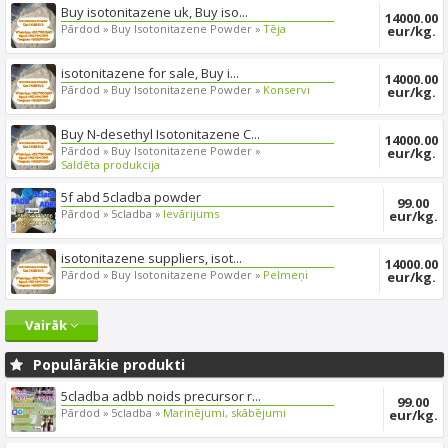
Buy isotonitazene uk, Buy iso...
14000.00
Pārdod »
Buy Isotonitazene Powder »
Tēja
eur/kg.
isotonitazene for sale, Buy i...
14000.00
Pārdod »
Buy Isotonitazene Powder »
Konservi
eur/kg.
Buy N-desethyl Isotonitazene C...
14000.00
Pārdod »
Buy Isotonitazene Powder »
eur/kg.
Saldēta produkcija
5f abd 5cladba powder
99.00
Pārdod »
5cladba »
Ievārijums
eur/kg.
isotonitazene suppliers, isot...
14000.00
Pārdod »
Buy Isotonitazene Powder »
Pelmeņi
eur/kg.
Vairāk
Populārākie produkti
5cladba adbb noids precursor r...
99.00
Pārdod »
5cladba »
Marinējumi, skābējumi
eur/kg.