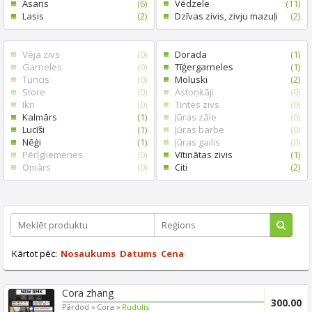
Asaris
(6)
Vēdzele
(11)
Lasis
(2)
Dzīvas zivis, zivju mazuļi
(2)
Vēja zivs
(0)
Dorada
(1)
Garneles
(0)
Tīģergarneles
(1)
Tuncis
(0)
Moluski
(2)
Store
(0)
Astoņkāji
(0)
Ikri
(0)
Tintes zivs
(0)
Kalmārs
(1)
Jūras zāle
(0)
Lucīši
(1)
Jūras barbe
(0)
Nēģi
(1)
Jūras gailis
(0)
Pērļgliemenes
(0)
Vītinātas zivis
(1)
Omārs
(0)
Citi
(2)
Kārtot pēc:
Nosaukums
Datums
Cena
Cora zhang
300.00
Pārdod »
Cora »
Rudulis