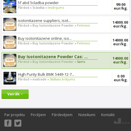
5f abd 5cladba powder
99.00
Pārdod »
5cladba »
Ievārijums
eur/kg.
isotonitazene suppliers, isot...
14000.00
Pārdod »
Buy Isotonitazene Powder »
Pelmeņi
eur/kg.
Buy isotonitazene online, iso...
14000.00
Pārdod »
Buy Isotonitazene Powder »
Pelmeņi
eur/kg.
Buy Isotonitazene Powder Cas: ...
14000.00
Pārdod »
Buy Isotonitazene Powder »
Sams
eur/kg.
High Purity Bulk BMK 5449-12-7...
0.00
Pārdod »
evatrade »
Skābais krējums
eur/kg.
Vairāk
Par projektu
Pircējiem
Pārdevējiem
Noteikumi
Kontakti