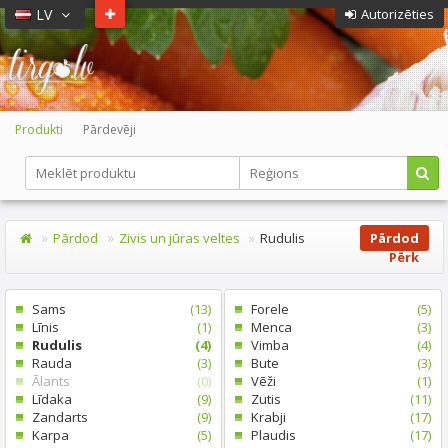
LV
Autorizēties
Produkti
Pārdevēji
Pārdod
Zivis un jūras veltes
Rudulis
Pārdod
Pērk
Sams
(13)
Forele
(5)
Līnis
(1)
Menca
(3)
Rudulis
(4)
Vimba
(4)
Rauda
(3)
Bute
(3)
Ālants
(0)
Vēži
(1)
Līdaka
(9)
Zutis
(11)
Zandarts
(9)
Krabji
(17)
Karpa
(5)
Plaudis
(17)