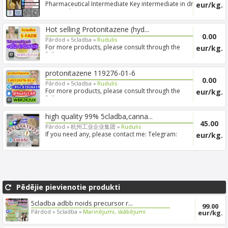
Pharmaceutical Intermediate Key intermediate in drug
eur/kg.
R&D and...
Hot selling Protonitazene (hyd...
0.00
Pārdod »
5cladba »
Rudulis
For more products, please consult through the
eur/kg.
following cont...
protonitazene 119276-01-6
0.00
Pārdod »
5cladba »
Rudulis
For more products, please consult through the
eur/kg.
following cont...
high quality 99% 5cladba,canna...
45.00
Pārdod »
杭州工业企业集团 »
Rudulis
If you need any, please contact me: Telegram:
eur/kg.
+85254630080 W...
Pēdējie pievienotie produkti
5cladba adbb noids precursor r...
99.00
Pārdod »
5cladba »
Marinējumi, skābējumi
eur/kg.