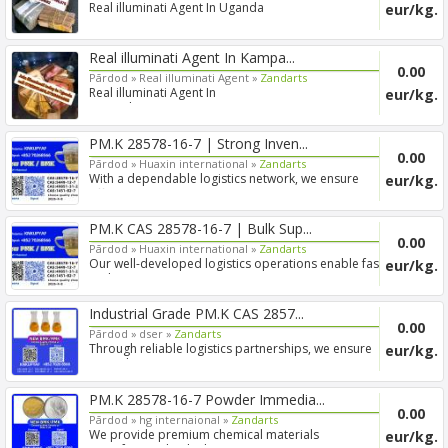
Real illuminati Agent In Uganda
eur/kg.
0782561496,0756664682
Real illuminati Agent In Kampa...
0.00
Pārdod »
Real illuminati Agent »
Zandarts
Real illuminati Agent In
eur/kg.
Kampala+256782561496,0756664682
PM.K 28578-16-7 | Strong Inven...
0.00
Pārdod »
Huaxin international »
Zandarts
With a dependable logistics network, we ensure
eur/kg.
efficient int...
PM.K CAS 28578-16-7 | Bulk Sup...
0.00
Pārdod »
Huaxin international »
Zandarts
Our well-developed logistics operations enable fast
eur/kg.
and sec...
Industrial Grade PM.K CAS 2857...
0.00
Pārdod »
dser »
Zandarts
Through reliable logistics partnerships, we ensure
eur/kg.
smooth in...
PM.K 28578-16-7 Powder Immedia...
0.00
Pārdod »
hg internaional »
Zandarts
We provide premium chemical materials
eur/kg.