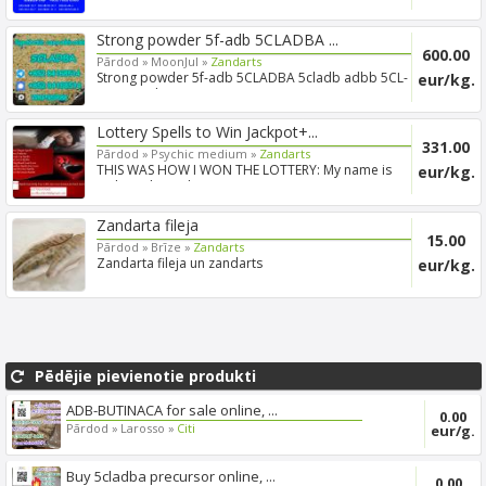
manufactured to high s...
Strong powder 5f-adb 5CLADBA ...
600.00
Pārdod »
MoonJul »
Zandarts
Strong powder 5f-adb 5CLADBA 5cladb adbb 5CL-
eur/kg.
ADB-A Telegra...
Lottery Spells to Win Jackpot+...
331.00
Pārdod »
Psychic medium »
Zandarts
THIS WAS HOW I WON THE LOTTERY: My name is
eur/kg.
Joshua Alexander ...
Zandarta fileja
15.00
Pārdod »
Brīze »
Zandarts
Zandarta fileja un zandarts
eur/kg.
Pēdējie pievienotie produkti
ADB-BUTINACA for sale online, ...
0.00
Pārdod »
Larosso »
Citi
eur/g.
Buy 5cladba precursor online, ...
0.00