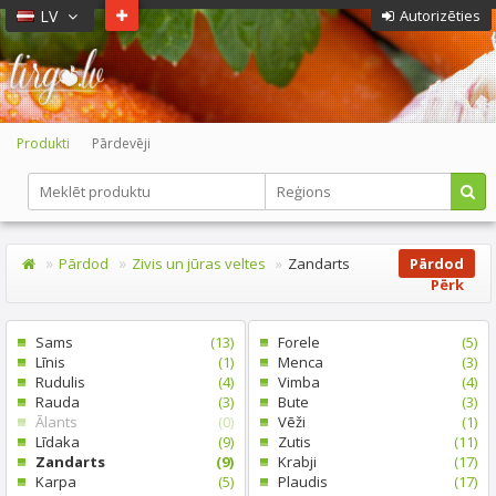
LV
Autorizēties
Produkti
Pārdevēji
Pārdod
Zivis un jūras veltes
Zandarts
Pārdod
Pērk
Sams
(13)
Forele
(5)
Līnis
(1)
Menca
(3)
Rudulis
(4)
Vimba
(4)
Rauda
(3)
Bute
(3)
Ālants
(0)
Vēži
(1)
Līdaka
(9)
Zutis
(11)
Zandarts
(9)
Krabji
(17)
Karpa
(5)
Plaudis
(17)