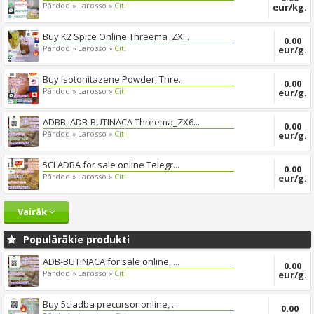
Pārdod »
Larosso »
Citi
eur/kg.
Buy K2 Spice Online Threema_ZX...
0.00
Pārdod »
Larosso »
Citi
eur/g.
Buy Isotonitazene Powder, Thre...
0.00
Pārdod »
Larosso »
Citi
eur/g.
ADBB, ADB-BUTINACA Threema_ZX6...
0.00
Pārdod »
Larosso »
Citi
eur/g.
5CLADBA for sale online Telegr...
0.00
Pārdod »
Larosso »
Citi
eur/g.
Vairāk
Populārākie produkti
ADB-BUTINACA for sale online, ...
0.00
Pārdod »
Larosso »
Citi
eur/g.
Buy 5cladba precursor online, ...
0.00