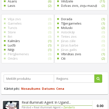
Asaris
(6)
Vēdzele
(11)
Lasis
(2)
Dzīvas zivis, zivju mazuļi
(2)
Vēja zivs
(0)
Dorada
(1)
Garneles
(0)
Tīģergarneles
(1)
Tuncis
(0)
Moluski
(2)
Store
(0)
Astoņkāji
(0)
Ikri
(0)
Tintes zivs
(0)
Kalmārs
(1)
Jūras zāle
(0)
Lucīši
(1)
Jūras barbe
(0)
Nēģi
(1)
Jūras gailis
(0)
Pērļgliemenes
(0)
Vītinātas zivis
(1)
Omārs
(0)
Citi
(2)
Kārtot pēc:
Nosaukums
Datums
Cena
Real illuminati Agent In Ugand...
0.00
Pārdod »
Real illuminati Agent »
Zandarts