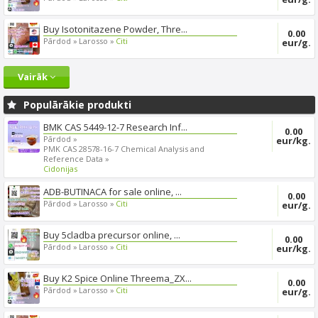
Buy Isotonitazene Powder, Thre...
0.00
Pārdod »
Larosso »
Citi
eur/g.
Vairāk
Populārākie produkti
BMK CAS 5449-12-7 Research Inf...
0.00
Pārdod »
eur/kg.
PMK CAS 28578-16-7 Chemical Analysis and
Reference Data »
Cidonijas
ADB-BUTINACA for sale online, ...
0.00
Pārdod »
Larosso »
Citi
eur/g.
Buy 5cladba precursor online, ...
0.00
Pārdod »
Larosso »
Citi
eur/kg.
Buy K2 Spice Online Threema_ZX...
0.00
Pārdod »
Larosso »
Citi
eur/g.