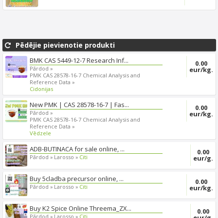
quality, if yo...
Pēdējie pievienotie produkti
BMK CAS 5449-12-7 Research Inf...
0.00
Pārdod »
eur/kg.
PMK CAS 28578-16-7 Chemical Analysis and
Reference Data »
Cidonijas
New PMK | CAS 28578-16-7 | Fas...
0.00
Pārdod »
eur/kg.
PMK CAS 28578-16-7 Chemical Analysis and
Reference Data »
Vēdzele
ADB-BUTINACA for sale online, ...
0.00
Pārdod »
Larosso »
Citi
eur/g.
Buy 5cladba precursor online, ...
0.00
Pārdod »
Larosso »
Citi
eur/kg.
Buy K2 Spice Online Threema_ZX...
0.00
Pārdod »
Larosso »
Citi
eur/g.