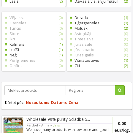
Lasis
(2)
Dzīvas zivis, zivju mazuļi
(2)
Vēja zivs
(0)
Dorada
(1)
Garneles
(0)
Tīģergarneles
(1)
Tuncis
(0)
Moluski
(2)
Store
(0)
Astoņkāji
(0)
Ikri
(0)
Tintes zivs
(0)
Kalmārs
(1)
Jūras zāle
(0)
Lucīši
(1)
Jūras barbe
(0)
Nēģi
(1)
Jūras gailis
(0)
Pērļgliemenes
(0)
Vītinātas zivis
(1)
Omārs
(0)
Citi
(2)
Kārtot pēc:
Nosaukums
Datums
Cena
Wholesale 99% purity 5cladba 5...
0.00
Pārdod »
Anna »
Līnis
We have many products with low price and good
eur/kg.