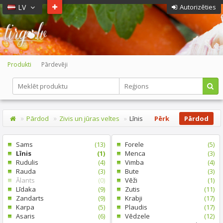
LV
Autorizēties
Produkti
Pārdevēji
Pārdod
Zivis un jūras veltes
Līnis
Pērk
Pārdod
Sams
(13)
Forele
(5)
Līnis
(1)
Menca
(3)
Rudulis
(4)
Vimba
(4)
Rauda
(3)
Bute
(3)
Ālants
(0)
Vēži
(1)
Līdaka
(9)
Zutis
(11)
Zandarts
(9)
Krabji
(17)
Karpa
(5)
Plaudis
(17)
Asaris
(6)
Vēdzele
(12)