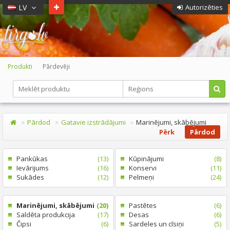
LV
Autorizēties
Produkti
Pārdevēji
Pārdod
Gatavie izstrādājumi
Marinējumi, skābējumi
Pērk
Pārdod
Pankūkas
(13)
Kūpinājumi
(8)
Ievārijums
(16)
Konservi
(11)
Sukādes
(12)
Pelmeņi
(24)
Marinējumi, skābējumi
(20)
Pastētes
(6)
Saldēta produkcija
(17)
Desas
(6)
Čipsi
(6)
Sardeles un cīsiņi
(5)