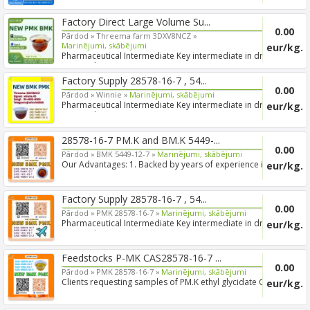
Factory Direct Large Volume Su...
0.00
Pārdod »
Threema farm 3DXV8NCZ »
Marinējumi, skābējumi
eur/kg.
Pharmaceutical Intermediate Key intermediate in drug
R&D and...
Factory Supply 28578-16-7 , 54...
0.00
Pārdod »
Winnie »
Marinējumi, skābējumi
Pharmaceutical Intermediate Key intermediate in drug
eur/kg.
R&D and...
28578-16-7 PM.K and BM.K 5449-...
0.00
Pārdod »
BMK 5449-12-7 »
Marinējumi, skābējumi
Our Advantages: 1. Backed by years of experience in
eur/kg.
export s...
Factory Supply 28578-16-7 , 54...
0.00
Pārdod »
PMK 28578-16-7 »
Marinējumi, skābējumi
Pharmaceutical Intermediate Key intermediate in drug
eur/kg.
R&D and...
Feedstocks P-MK CAS28578-16-7 ...
0.00
Pārdod »
PMK 28578-16-7 »
Marinējumi, skābējumi
Clients requesting samples of PM.K ethyl glycidate CAS
eur/kg.
28578...