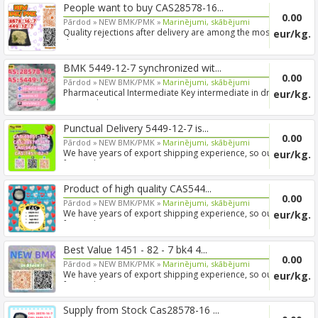
People want to buy CAS28578-16...
0.00
Pārdod »
NEW BMK/PMK »
Marinējumi, skābējumi
Quality rejections after delivery are among the most
eur/kg.
disrupt...
BMK 5449-12-7 synchronized wit...
0.00
Pārdod »
NEW BMK/PMK »
Marinējumi, skābējumi
Pharmaceutical Intermediate Key intermediate in drug
eur/kg.
R&D and...
Punctual Delivery 5449-12-7 is...
0.00
Pārdod »
NEW BMK/PMK »
Marinējumi, skābējumi
We have years of export shipping experience, so our
eur/kg.
forwarde...
Product of high quality CAS544...
0.00
Pārdod »
NEW BMK/PMK »
Marinējumi, skābējumi
We have years of export shipping experience, so our
eur/kg.
forwarde...
Best Value 1451 - 82 - 7 bk4 4...
0.00
Pārdod »
NEW BMK/PMK »
Marinējumi, skābējumi
We have years of export shipping experience, so our
eur/kg.
forwarde...
Supply from Stock Cas28578-16 ...