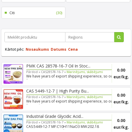
Citi
(30)
Kārtot pēc:
Nosaukums
Datums
Cena
PMK CAS 28578-16-7 Oil In Stoc...
0.00
Pārdod »
CAS28578-16-7 »
Marinējumi, skābējumi
We have years of export shipping experience, so our
eur/kg.
forwarde...
CAS 5449-12-7 | High Purity Bu...
0.00
Pārdod »
CAS28578-16-7 »
Marinējumi, skābējumi
We have years of export shipping experience, so our
eur/kg.
forwarde...
Industrial Grade Glycidic Acid...
0.00
Pārdod »
CAS28578-16-7 »
Marinējumi, skābējumi
CAS:5449-12-7 MF:C10H11NaO3 MW:202.18
eur/kg.
EINECS:226-500-0 Produ...