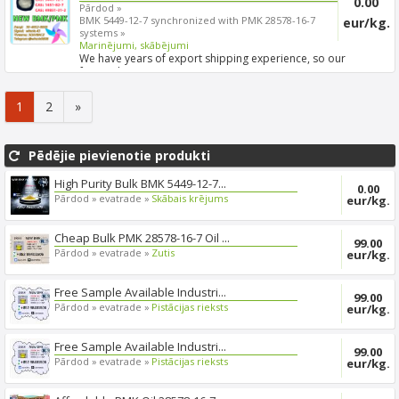
0.00
Pārdod »
BMK 5449-12-7 synchronized with PMK 28578-16-7
eur/kg.
systems »
Marinējumi, skābējumi
We have years of export shipping experience, so our
forwarde...
1
2
»
Pēdējie pievienotie produkti
High Purity Bulk BMK 5449-12-7...
0.00
Pārdod »
evatrade »
Skābais krējums
eur/kg.
Cheap Bulk PMK 28578-16-7 Oil ...
99.00
Pārdod »
evatrade »
Zutis
eur/kg.
Free Sample Available Industri...
99.00
Pārdod »
evatrade »
Pistācijas rieksts
eur/kg.
Free Sample Available Industri...
99.00
Pārdod »
evatrade »
Pistācijas rieksts
eur/kg.