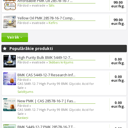
Affordable PMK Oil 28578-16-7 ...
99.00
Pārdod »
evatrade »
Sāls
eur/kg.
Yellow Oil PMK 28578-16-7 Comp...
99.00
Pārdod »
evatrade »
Kefīrs
eur/kg.
Vairāk
Populārākie produkti
High Purity Bulk BMK 5449-12-7...
0.00
Pārdod »
evatrade »
Skābais krējums
eur/kg.
BMK CAS 5449-12-7 Research Inf...
0.00
Pārdod »
eur/kg.
CAS 5449-12-7 High Purity 99 BMK Glycidic Acid for
Sale »
Saldējums
New PMK | CAS 28578-16-7 | Fas...
0.00
Pārdod »
eur/kg.
CAS 5449-12-7 High Purity 99 BMK Glycidic Acid for
Sale »
Kastaņi
BMK 5449-12-7 PMK 28578-16-7 T...