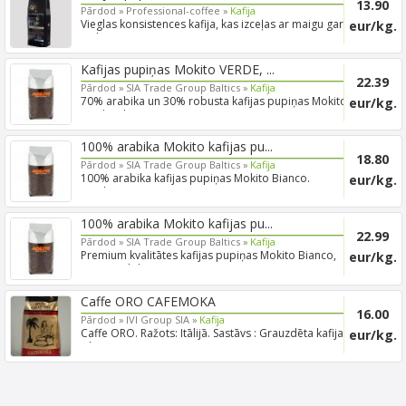
13.90
Pārdod »
Professional-coffee »
Kafija
Vieglas konsistences kafija, kas izceļas ar maigu garšu
eur/kg.
un k...
Kafijas pupiņas Mokito VERDE, ...
22.39
Pārdod »
SIA Trade Group Baltics »
Kafija
70% arabika un 30% robusta kafijas pupiņas Mokito
eur/kg.
Verde 1 kg...
100% arabika Mokito kafijas pu...
18.80
Pārdod »
SIA Trade Group Baltics »
Kafija
100% arabika kafijas pupiņas Mokito Bianco.
eur/kg.
Iepakojumā pa se...
100% arabika Mokito kafijas pu...
22.99
Pārdod »
SIA Trade Group Baltics »
Kafija
Premium kvalitātes kafijas pupiņas Mokito Bianco,
eur/kg.
100%Arabik...
Caffe ORO CAFEMOKA
16.00
Pārdod »
IVI Group SIA »
Kafija
Caffe ORO. Ražots: Itālijā. Sastāvs : Grauzdēta kafija.
eur/kg.
Izl...