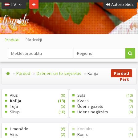
LV
Autorizēties
Produkti
Pārdevēji
Pārdod
Dzērieni un to izejvielas
Kafija
Pārdod
Pērk
Alus
(9)
Sula
(10)
Kafija
(13)
Kvass
(8)
Tēja
(5)
Ūdens gāzēts
(7)
Sīrupi
(10)
Ūdens negāzēts
(6)
Limonāde
(6)
Konjaks
(0)
Vīns
(2)
Rums
(1)