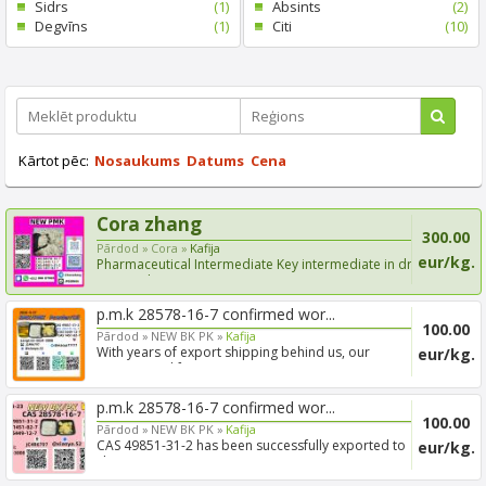
Sidrs
(1)
Absints
(2)
Degvīns
(1)
Citi
(10)
Kārtot pēc:
Nosaukums
Datums
Cena
Cora zhang
300.00
Pārdod »
Cora »
Kafija
eur/kg.
Pharmaceutical Intermediate Key intermediate in drug
R&D and...
p.m.k 28578-16-7 confirmed wor...
100.00
Pārdod »
NEW BK PK »
Kafija
With years of export shipping behind us, our
eur/kg.
experienced for...
p.m.k 28578-16-7 confirmed wor...
100.00
Pārdod »
NEW BK PK »
Kafija
CAS 49851-31-2 has been successfully exported to
eur/kg.
clients in ...