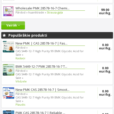
Wholesale PMK 28578-16-7 Chemi...
99.00
Pārdod »
huanlitrade »
Strausa gaļa
eur/kg.
Vairāk
Populārākie produkti
New PMK | CAS 28578-16-7 | Fas...
0.00
Pārdod »
eur/kg.
CAS 5449-12-7 High Purity 99 BMK Glycidic Acid for
Sale »
Kastaņi
BMK 5449-12-7 PMK 28578-16-7 T...
0.00
Pārdod »
eur/kg.
CAS 5449-12-7 High Purity 99 BMK Glycidic Acid for
Sale »
Vēdzele
New PMK CAS 28578-16-7 | Smoot...
0.00
Pārdod »
eur/kg.
CAS 5449-12-7 High Purity 99 BMK Glycidic Acid for
Sale »
Plaudis
PMK CAS 28578-16-7 | Reliable ...