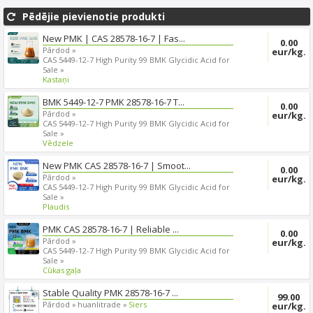
Pēdējie pievienotie produkti
New PMK | CAS 28578-16-7 | Fas...
0.00
Pārdod »
eur/kg.
CAS 5449-12-7 High Purity 99 BMK Glycidic Acid for
Sale »
Kastaņi
BMK 5449-12-7 PMK 28578-16-7 T...
0.00
Pārdod »
eur/kg.
CAS 5449-12-7 High Purity 99 BMK Glycidic Acid for
Sale »
Vēdzele
New PMK CAS 28578-16-7 | Smoot...
0.00
Pārdod »
eur/kg.
CAS 5449-12-7 High Purity 99 BMK Glycidic Acid for
Sale »
Plaudis
PMK CAS 28578-16-7 | Reliable ...
0.00
Pārdod »
eur/kg.
CAS 5449-12-7 High Purity 99 BMK Glycidic Acid for
Sale »
Cūkas gaļa
Stable Quality PMK 28578-16-7 ...
99.00
Pārdod »
huanlitrade »
Siers
eur/kg.