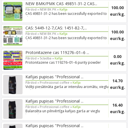
NEW BMK/PMK CAS 49851-31-2 CAS...
100.00
Pārdod »
NEW BK PK »
Kafija
CAS 49851-31-2 has been successfully exported to
eur/kg.
clients in ...
CAS: 5449-12-7,CAS: 1451-82-7,...
100.00
Pārdod »
NEW BK PK »
Kafija
CAS 49851-31-2 has been successfully exported to
eur/kg.
clients in ...
Protonitazene cas 119276–01–6 ...
0.00
Pārdod »
5cladba »
Kafija
Protonitazene cas 119276–01–6 purity powder
eur/kg.
Kafijas pupiņas "Professional ...
14.70
Pārdod »
Professional-coffee »
Kafija
Vidēji piesātināta garša ar intensīvu aromātu, vieglu
eur/kg.
rudzu ...
Kafijas pupiņas "Professional ...
16.40
Pārdod »
Professional-coffee »
Kafija
Balansēta un pilnvērtīga kafijas garša ar vieglu
eur/kg.
karameles s...
Kafijas pupiņas "Professional ...