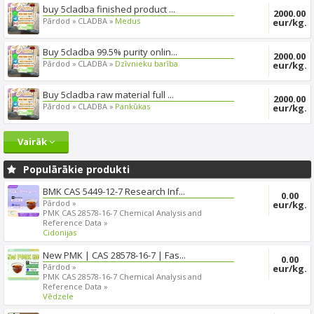
buy 5cladba finished product ...
2000.00
Pārdod »
CLADBA »
Medus
eur/kg.
Buy 5cladba 99.5% purity onlin...
2000.00
Pārdod »
CLADBA »
Dzīvnieku barība
eur/kg.
Buy 5cladba raw material full ...
2000.00
Pārdod »
CLADBA »
Pankūkas
eur/kg.
Vairāk
Populārākie produkti
BMK CAS 5449-12-7 Research Inf...
0.00
Pārdod »
eur/kg.
PMK CAS 28578-16-7 Chemical Analysis and
Reference Data »
Cidonijas
New PMK | CAS 28578-16-7 | Fas...
0.00
Pārdod »
eur/kg.
PMK CAS 28578-16-7 Chemical Analysis and
Reference Data »
Vēdzele