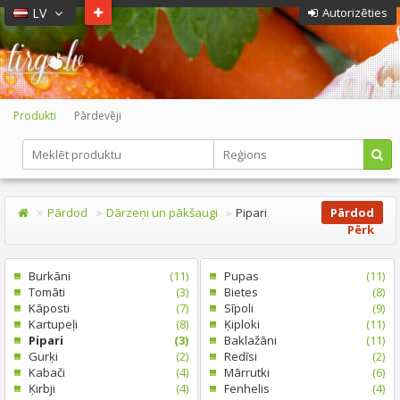
LV
Autorizēties
Produkti
Pārdevēji
Pārdod
Dārzeņi un pākšaugi
Pipari
Pārdod
Pērk
Burkāni
(11)
Pupas
(11)
Tomāti
(3)
Bietes
(8)
Kāposti
(7)
Sīpoli
(9)
Kartupeļi
(8)
Ķiploki
(11)
Pipari
(3)
Baklažāni
(11)
Gurķi
(2)
Redīsi
(2)
Kabači
(4)
Mārrutki
(6)
Ķirbji
(4)
Fenhelis
(4)