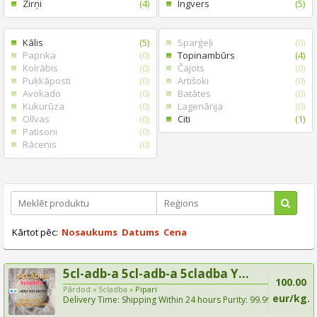
Zirņi
(4)
Ingvers
(5)
Kālis
(5)
Sparģeļi
(0)
Paprika
(0)
Topinambūrs
(4)
Kolrābis
(0)
Čajots
(0)
Puķkāposti
(0)
Artišoki
(0)
Avokado
(0)
Batātes
(0)
Kukurūza
(0)
Lagenārija
(0)
Olīvas
(0)
Citi
(1)
Patisoni
(0)
Rācenis
(0)
Kārtot pēc:
Nosaukums
Datums
Cena
5cl-adb-a 5cl-adb-a 5cladba Y...
100.00
Pārdod »
5cladba »
Pipari
eur/kg.
Delivery Time: Shipping Within 24 hours Purity: 99.99%
Can p...