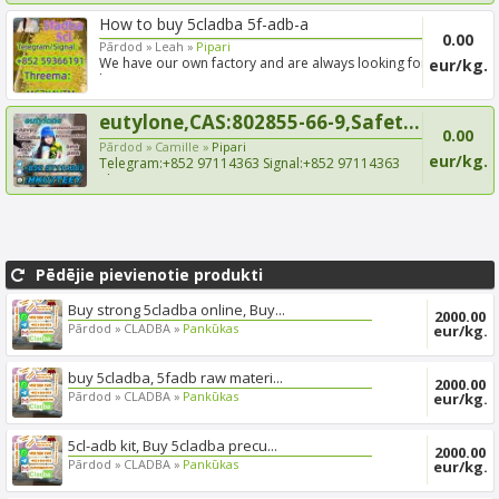
How to buy 5cladba 5f-adb-a
0.00
Pārdod »
Leah »
Pipari
We have our own factory and are always looking for
eur/kg.
long-term...
eutylone,CAS:802855-66-9,Safet...
0.00
Pārdod »
Camille »
Pipari
eur/kg.
Telegram:+852 97114363 Signal:+852 97114363
Threema:HKU7TEEY...
Pēdējie pievienotie produkti
Buy strong 5cladba online, Buy...
2000.00
Pārdod »
CLADBA »
Pankūkas
eur/kg.
buy 5cladba, 5fadb raw materi...
2000.00
Pārdod »
CLADBA »
Pankūkas
eur/kg.
5cl-adb kit, Buy 5cladba precu...
2000.00
Pārdod »
CLADBA »
Pankūkas
eur/kg.