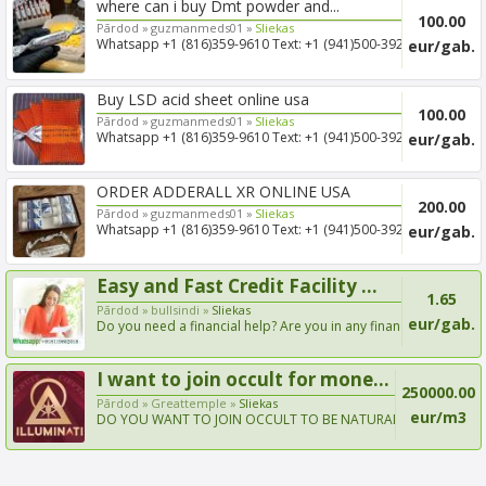
where can i buy Dmt powder and...
100.00
Pārdod »
guzmanmeds01 »
Sliekas
Whatsapp +1 (816)359-9610 Text: +1 (941)500-3925
eur/gab.
EMAIL: guzm...
Buy LSD acid sheet online usa
100.00
Pārdod »
guzmanmeds01 »
Sliekas
Whatsapp +1 (816)359-9610 Text: +1 (941)500-3925
eur/gab.
EMAIL: guzm...
ORDER ADDERALL XR ONLINE USA
200.00
Pārdod »
guzmanmeds01 »
Sliekas
Whatsapp +1 (816)359-9610 Text: +1 (941)500-3925
eur/gab.
EMAIL: guzm...
Easy and Fast Credit Facility ...
1.65
Pārdod »
bullsindi »
Sliekas
eur/gab.
Do you need a financial help? Are you in any financial
crisi...
I want to join occult for mone...
250000.00
Pārdod »
Greattemple »
Sliekas
eur/m3
DO YOU WANT TO JOIN OCCULT TO BE NATURALLY
RICH JOIN MONEY R...