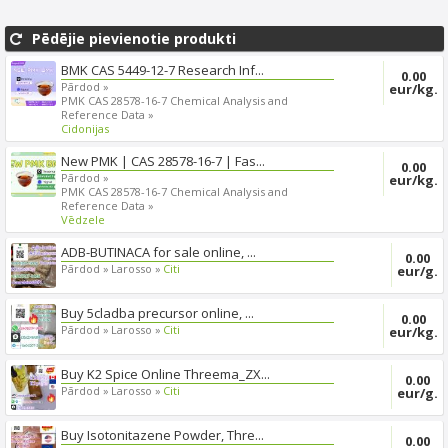
Pēdējie pievienotie produkti
BMK CAS 5449-12-7 Research Inf...
0.00
Pārdod »
eur/kg.
PMK CAS 28578-16-7 Chemical Analysis and
Reference Data »
Cidonijas
New PMK | CAS 28578-16-7 | Fas...
0.00
Pārdod »
eur/kg.
PMK CAS 28578-16-7 Chemical Analysis and
Reference Data »
Vēdzele
ADB-BUTINACA for sale online, ...
0.00
Pārdod »
Larosso »
Citi
eur/g.
Buy 5cladba precursor online, ...
0.00
Pārdod »
Larosso »
Citi
eur/kg.
Buy K2 Spice Online Threema_ZX...
0.00
Pārdod »
Larosso »
Citi
eur/g.
Buy Isotonitazene Powder, Thre...
0.00