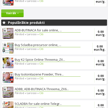
Pārdod »
Larosso »
Citi
eur/g.
Vairāk
Populārākie produkti
ADB-BUTINACA for sale online, ...
0.00
Pārdod »
Larosso »
Citi
eur/g.
Buy 5cladba precursor online, ...
0.00
Pārdod »
Larosso »
Citi
eur/kg.
Buy K2 Spice Online Threema_ZX...
0.00
Pārdod »
Larosso »
Citi
eur/g.
Buy Isotonitazene Powder, Thre...
0.00
Pārdod »
Larosso »
Citi
eur/g.
ADBB, ADB-BUTINACA Threema_ZX6...
0.00
Pārdod »
Larosso »
Citi
eur/g.
5CLADBA for sale online Telegr...
0.00
Pārdod »
Larosso »
Citi