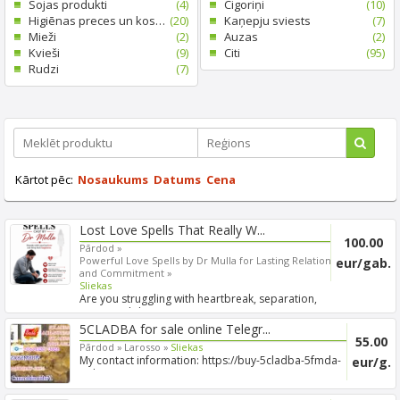
Sojas produkti
(4)
Cigoriņi
(10)
Higiēnas preces un kosmētika
(20)
Kaņepju sviests
(7)
Mieži
(2)
Auzas
(2)
Kvieši
(9)
Citi
(95)
Rudzi
(7)
Kārtot pēc:
Nosaukums
Datums
Cena
Lost Love Spells That Really W...
100.00
Pārdod »
Powerful Love Spells by Dr Mulla for Lasting Relationships
eur/gab.
and Commitment »
Sliekas
Are you struggling with heartbreak, separation,
emotional di...
5CLADBA for sale online Telegr...
55.00
Pārdod »
Larosso »
Sliekas
My contact information: https://buy-5cladba-5fmda-
eur/g.
online.co...