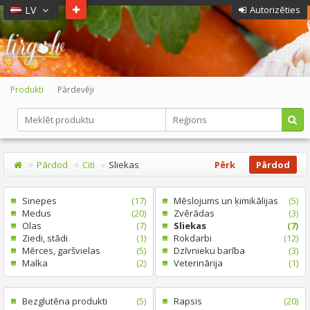
LV
Autorizēties
Produkti
Pārdevēji
Pārdod
Citi
Sliekas
Pērk
Pārdod
Sinepes
(17)
Mēslojums un ķimikālijas
(5)
Medus
(20)
Zvērādas
(3)
Olas
(7)
Sliekas
(7)
Ziedi, stādi
(1)
Rokdarbi
(12)
Mērces, garšvielas
(5)
Dzīvnieku barība
(3)
Malka
(2)
Veterinārija
(1)
Bezglutēna produkti
(5)
Rapsis
(20)