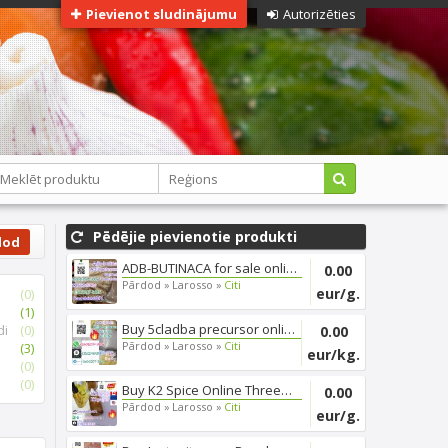
Pievienot sludinājumu
Autorizēties
Pēdējie pievienotie produkti
dod
ADB-BUTINACA for sale online, ...
0.00
Pārdod »
Larosso »
Citi
eur/g.
(0)
(1)
Buy 5cladba precursor online, ...
di
(0)
0.00
Pārdod »
Larosso »
Citi
(3)
eur/kg.
(0)
(0)
Buy K2 Spice Online Threema_ZX...
0.00
Pārdod »
Larosso »
Citi
eur/g.