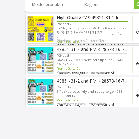
High Quality CAS 49851-31-2 In...
Pārdod »
In May supply Cas 28578-16-7 PMK and cas
e
5449-12-7 BMK/49851-31-2/Seeking long-t
»
Pievienots pirms 2 menešiem
Romiešu salāti
CAS: 49851-31-2, CAS: 28578-16-7 CAS:
49851-31-2 and PM.K 28578-16-7...
5449-12-7, CAS: 1451-8...
Pārdod »
5449-12-7 BMK Chemical Supplier 28578-
e
16-7 PMK »
Romiešu salāti
Pievienots pirms 2 menešiem
Our Advantages: 1. With years of
experience in export shippi...
49851-31-2 and PM.K 28578-16-7...
Pārdod »
8.Packed securely and ready to go 49851-
e
31-2 Add t »
Romiešu salāti
Pievienots pirms 3 menešiem
Our Advantages: 1. With years of
experience in export shippi...