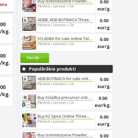
Buy Isotonitazene Powder, Thre...
0.00
ena
Pārdod »
Larosso »
Citi
eur/g.
ADBB, ADB-BUTINACA Threema_ZX6...
0.00
.00
Pārdod »
Larosso »
Citi
eur/g.
/kg.
5CLADBA for sale online Telegr...
0.00
Pārdod »
Larosso »
Citi
eur/g.
.00
Vairāk
/kg.
Populārākie produkti
ADB-BUTINACA for sale online, ...
0.00
Pārdod »
Larosso »
Citi
eur/g.
.00
/kg.
Buy 5cladba precursor online, ...
0.00
Pārdod »
Larosso »
Citi
eur/kg.
Buy K2 Spice Online Threema_ZX...
0.00
Pārdod »
Larosso »
Citi
eur/g.
Buy Isotonitazene Powder, Thre...
0.00