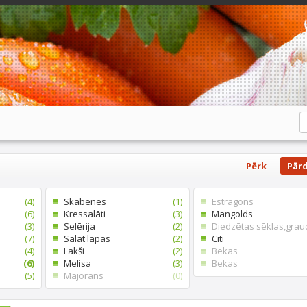
Pērk
Pār
(4)
Skābenes
(1)
Estragons
(6)
Kressalāti
(3)
Mangolds
(3)
Selērija
(2)
Diedzētas sēklas,grau
(7)
Salāt lapas
(2)
Citi
(4)
Lakši
(2)
Bekas
(6)
Melisa
(3)
Bekas
(5)
Majorāns
(0)