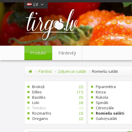
LV
Produkti
Pārdevēji
Pārdod
Zaļumi un salāti
Romiešu salāti
Brokoļi
(2)
Piparmētra
Dilles
(11)
Kinza
Baziliks
(5)
Rukola
Loki
(4)
Spināti
Timiāns
(0)
Citronzāle
Rozmarīns
(3)
Romiešu salāti
Oregano
(2)
Galviņsalāti