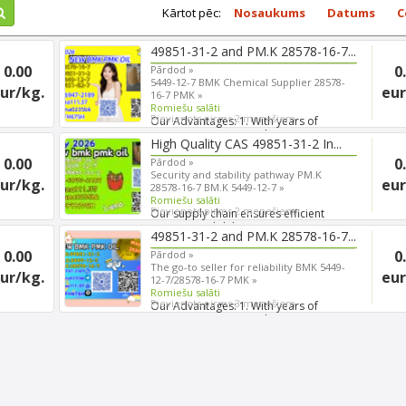
Kārtot pēc:
Nosaukums
Datums
C
49851-31-2 and PM.K 28578-16-7...
0.00
0
Pārdod »
5449-12-7 BMK Chemical Supplier 28578-
ur/kg.
eur
16-7 PMK »
Romiešu salāti
Pievienots pirms 2 menešiem
Our Advantages: 1. With years of
experience in export shippi...
High Quality CAS 49851-31-2 In...
0.00
0
Pārdod »
Security and stability pathway PM.K
ur/kg.
eur
28578-16-7 BM.K 5449-12-7 »
Romiešu salāti
Pievienots pirms 2 menešiem
Our supply chain ensures efficient
international delivery, s...
49851-31-2 and PM.K 28578-16-7...
0.00
0
Pārdod »
The go-to seller for reliability BMK 5449-
ur/kg.
eur
12-7/28578-16-7 PMK »
Romiešu salāti
Pievienots pirms 3 menešiem
Our Advantages: 1. With years of
experience in export shippi...