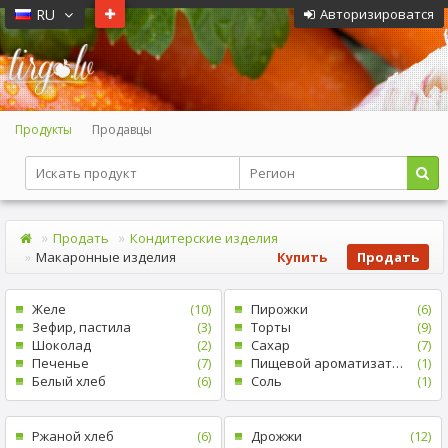
RU
Авторизироватся
Продукты
Продавцы
Продать
Кондитерские изделия
Mакаронные изделия
Купить
Продать
Желе
(10)
Пирожки
(6)
Зефир, пастила
(3)
Tорты
(9)
Шоколад
(2)
Cахар
(7)
Печенье
(7)
Пищевой ароматизатор
(1)
Белый xлеб
(6)
Cоль
(1)
Pжаной хлеб
(6)
Дрожжи
(12)