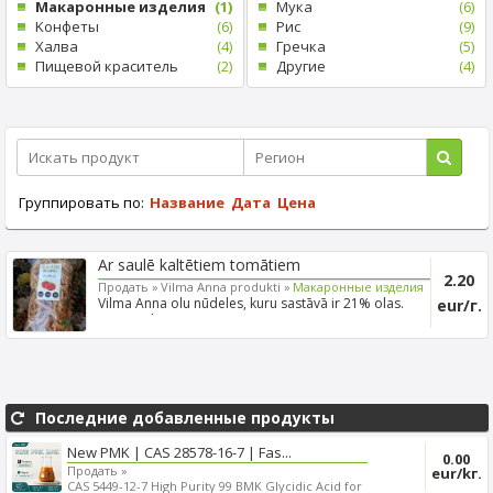
Mакаронные изделия
(1)
Mука
(6)
Kонфеты
(6)
Рис
(9)
Xалва
(4)
Гречка
(5)
Пищевой краситель
(2)
Другие
(4)
Группировать по:
Название
Дата
Цена
Ar saulē kaltētiem tomātiem
2.20
Продать »
Vilma Anna produkti »
Mакаронные изделия
Vilma Anna olu nūdeles, kuru sastāvā ir 21% olas.
eur/г.
100% roku ...
Последние добавленные продукты
New PMK | CAS 28578-16-7 | Fas...
0.00
Продать »
eur/kг.
CAS 5449-12-7 High Purity 99 BMK Glycidic Acid for