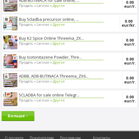
ADB-BUTINACA for sale online, ...
0.00
Продать »
Larosso »
Другое
eur/г.
Buy 5cladba precursor online, ...
0.00
Продать »
Larosso »
Другое
eur/kг.
Buy K2 Spice Online Threema_ZX...
0.00
Продать »
Larosso »
Другое
eur/г.
Buy Isotonitazene Powder, Thre...
0.00
Продать »
Larosso »
Другое
eur/г.
ADBB, ADB-BUTINACA Threema_ZX6...
0.00
Продать »
Larosso »
Другое
eur/г.
5CLADBA for sale online Telegr...
0.00
Продать »
Larosso »
Другое
eur/г.
Больше
О проекте
Покупателям
Продавцам
Контакты