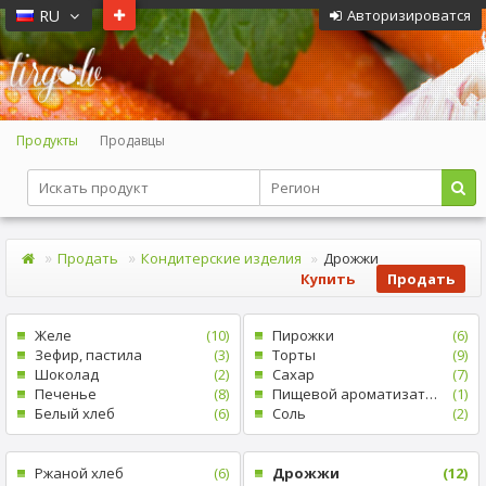
RU
Авторизироватся
Продукты
Продавцы
Продать
Кондитерские изделия
Дрожжи
Купить
Продать
Желе
(10)
Пирожки
(6)
Зефир, пастила
(3)
Tорты
(9)
Шоколад
(2)
Cахар
(7)
Печенье
(8)
Пищевой ароматизатор
(1)
Белый xлеб
(6)
Cоль
(2)
Pжаной хлеб
(6)
Дрожжи
(12)