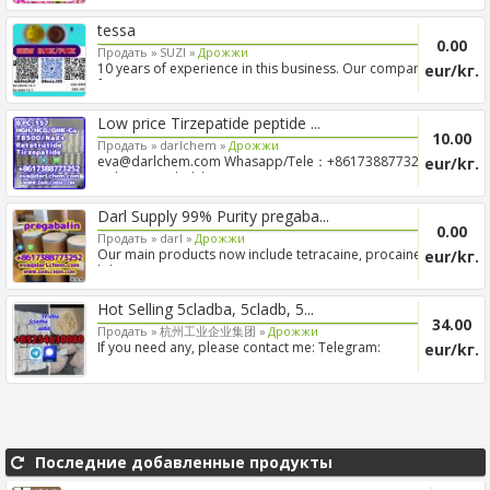
tessa
0.00
Продать »
SUZI »
Дрожжи
10 years of experience in this business. Our company
eur/kг.
focuses...
Low price Tirzepatide peptide ...
10.00
Продать »
darlchem »
Дрожжи
eva@darlchem.com Whasapp/Tele：+8617388773252
eur/kг.
web：www.darlche...
Darl Supply 99% Purity pregaba...
0.00
Продать »
darl »
Дрожжи
Our main products now include tetracaine, procaine,
eur/kг.
lidocain...
Hot Selling 5cladba, 5cladb, 5...
34.00
Продать »
杭州工业企业集团 »
Дрожжи
If you need any, please contact me: Telegram:
eur/kг.
+85254630080 ...
Последние добавленные продукты