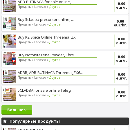
ADB-BUTINACA for sale online, ...
0.00
Продать »
Larosso »
Другое
eur/г.
Buy 5cladba precursor online, ...
0.00
Продать »
Larosso »
Другое
eur/kг.
Buy K2 Spice Online Threema_ZX...
0.00
Продать »
Larosso »
Другое
eur/г.
Buy Isotonitazene Powder, Thre...
0.00
Продать »
Larosso »
Другое
eur/г.
ADBB, ADB-BUTINACA Threema_ZX6...
0.00
Продать »
Larosso »
Другое
eur/г.
5CLADBA for sale online Telegr...
0.00
Продать »
Larosso »
Другое
eur/г.
Больше
Популярные продукты