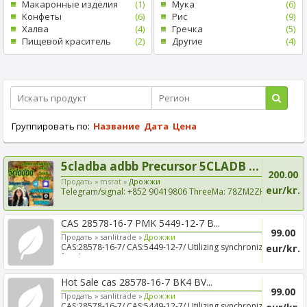
Mакаронные изделия
(1)
Mука
(6)
Kонфеты
(6)
Рис
(9)
Xалва
(4)
Гречка
(5)
Пищевой краситель
(2)
Другие
(4)
Группировать по:
Название
Дата
Цена
5cladba adbb Precursor 5CLADB ...
200.00
Продать »
msrat »
Дрожжи
eur/kг.
Telegram/signal: +852 90419806 ThreeMa: 78ZM2ZH8
New raw m...
CAS 28578-16-7 PMK 5449-12-7 B...
99.00
Продать »
sanlitrade »
Дрожжи
CAS:28578-16-7/ CAS:5449-12-7/ Utilizing synchronized
eur/kг.
freigh...
Hot Sale cas 28578-16-7 BK4 BV...
99.00
Продать »
sanlitrade »
Дрожжи
CAS:28578-16-7/ CAS:5449-12-7/ Utilizing synchronized