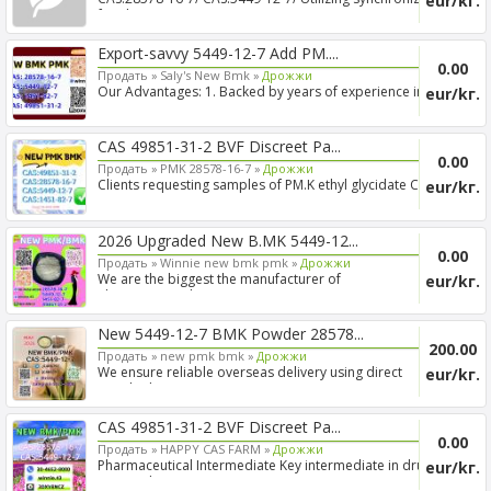
eur/kг.
freigh...
Export-savvy 5449-12-7 Add PM....
0.00
Продать »
Saly's New Bmk »
Дрожжи
Our Advantages: 1. Backed by years of experience in
eur/kг.
export s...
CAS 49851-31-2 BVF Discreet Pa...
0.00
Продать »
PMK 28578-16-7 »
Дрожжи
Clients requesting samples of PM.K ethyl glycidate CAS
eur/kг.
28578...
2026 Upgraded New B.MK 5449-12...
0.00
Продать »
Winnie new bmk pmk »
Дрожжи
We are the biggest the manufacturer of
eur/kг.
Pharmaceutical interm...
New 5449-12-7 BMK Powder 28578...
200.00
Продать »
new pmk bmk »
Дрожжи
We ensure reliable overseas delivery using direct
eur/kг.
supply cha...
CAS 49851-31-2 BVF Discreet Pa...
0.00
Продать »
HAPPY CAS FARM »
Дрожжи
Pharmaceutical Intermediate Key intermediate in drug
eur/kг.
R&D and...