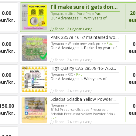
I’ll make sure it gets done 28...
0.00
20
Продать »
Ultra-Pure Pro »
Рис
Our Advantages: 1. With years of
eur/kг.
eur
experience in export shippi...
Добавлен 2 недели назад
PMK 28578-16-7/ maintained wor...
0.00
0
Продать »
Winnie new bmk pmk »
Рис
Our Advantages: 1. Backed by years of
eur/kг.
eur
experience in export s...
Добавлен 2 месяца назад
High Quality CAS 28578-16-7/52...
0.00
0
Продать »
RIC »
Рис
Our Advantages: 1. With years of
eur/kг.
eur
experience in export shippi...
Добавлен 4 месяца назад
5cladba 5cladba Yellow Powder ...
150.00
0
Продать »
5f 5cl Precursor,5cladba Precursor,
eur/kг.
eur
5cladbb Precursor,yellow Powder 5cla »
Рис
Добавлен 7 месяца назад