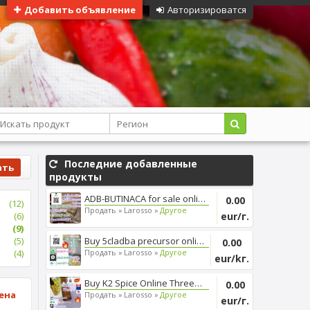
Добавить объявление
Авторизироватся
Последние добавленные
ать
продукты
ADB-BUTINACA for sale online, ...
0.00
(12)
Продать »
Larosso »
Другое
(6)
eur/г.
(9)
(5)
Buy 5cladba precursor online, ...
0.00
(4)
Продать »
Larosso »
Другое
eur/kг.
Buy K2 Spice Online Threema_ZX...
0.00
ена
Продать »
Larosso »
Другое
eur/г.