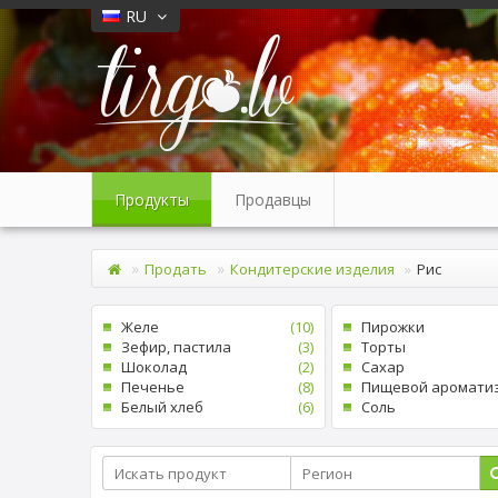
RU
Продукты
Продавцы
Продать
Кондитерские изделия
Рис
Желе
(10)
Пирожки
Зефир, пастила
(3)
Tорты
Шоколад
(2)
Cахар
Печенье
(8)
Белый xлеб
(6)
Cоль