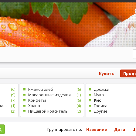
Купить
Прод
(6)
Pжаной хлеб
(6)
Дрожжи
(9)
Mакаронные изделия
(1)
Mука
(7)
Kонфеты
(6)
Рис
Пищевой ароматизатор
(1)
Xалва
(4)
Гречка
(2)
Пищевой краситель
(2)
Другие
Группировать по:
Название
Дата
Ц