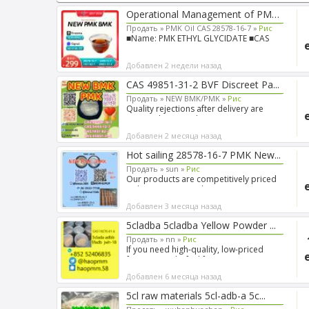
Operational Management of PMK ...
Продать »
PMK Oil CAS 28578-16-7 »
Рис
■Name: PMK ETHYL GLYCIDATE ■CAS
28578-16-7 ■Purity: 99% ■T...
Добавлен 2 недели назад
CAS 49851-31-2 BVF Discreet Pa...
Продать »
NEW BMK/PMK »
Рис
Quality rejections after delivery are
among the most disrupt...
Добавлен 2 месяца назад
Hot sailing 28578-16-7 PMK New...
Продать »
sun »
Рис
Our products are competitively priced
with consistent qualit...
Добавлен 3 месяца назад
5cladba 5cladba Yellow Powder ...
Продать »
nn »
Рис
If you need high-quality, low-priced
factory goods, feel fre...
Добавлен 6 месяца назад
5cl raw materials 5cl-adb-a 5c...