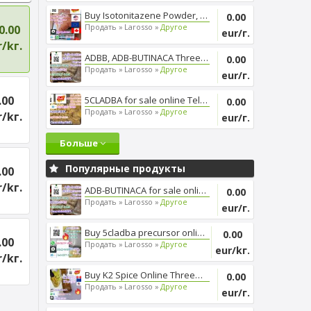
Buy Isotonitazene Powder, Thre...
0.00
Продать »
Larosso »
Другое
0.00
eur/г.
/kг.
ADBB, ADB-BUTINACA Threema_ZX6...
0.00
Продать »
Larosso »
Другое
eur/г.
.00
5CLADBA for sale online Telegr...
0.00
Продать »
Larosso »
Другое
/kг.
eur/г.
Больше
Популярные продукты
.00
/kг.
ADB-BUTINACA for sale online, ...
0.00
Продать »
Larosso »
Другое
eur/г.
Buy 5cladba precursor online, ...
0.00
.00
Продать »
Larosso »
Другое
eur/kг.
/kг.
Buy K2 Spice Online Threema_ZX...
0.00
Продать »
Larosso »
Другое
eur/г.