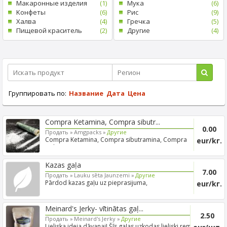
Mакаронные изделия
(1)
Mука
(6)
Kонфеты
(6)
Рис
(9)
Xалва
(4)
Гречка
(5)
Пищевой краситель
(2)
Другие
(4)
Группировать по:
Название
Дата
Цена
Compra Ketamina, Compra sibutr...
0.00
Продать »
Amgpacks »
Другие
Compra Ketamina, Compra sibutramina, Compra
eur/kг.
mdma, Compra coc...
Kazas gaļa
7.00
Продать »
Lauku sēta Jaunzemi »
Другие
Pārdod kazas gaļu uz pieprasijuma,
eur/kг.
Meinard's Jerky- vītinātas gaļ...
2.50
Продать »
Meinard's Jerky »
Другие
Lieliska ideja dāvanai! Šīs gaļas uzkodas lieliski remdē