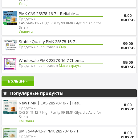
Лещ
PMK CAS 28578-16-7 | Reliable ...
0.00
Продать »
eur/kг.
CAS 5449-12-7 High Purity 99 BMK Glycidic Acid for
Sale »
Cвинина
Stable Quality PMK 28578-16-7 ...
99.00
Продать »
huanlitrade »
Сыр
eur/kг.
Wholesale PMK 28578-16-7 Chemi...
99.00
Продать »
huanlitrade »
Mясо страуса
eur/kг.
Больше
Популярные продукты
New PMK | CAS 28578-16-7 | Fas...
0.00
Продать »
eur/kг.
CAS 5449-12-7 High Purity 99 BMK Glycidic Acid for
Sale »
Kаштаны
BMK 5449-12-7 PMK 28578-16-7 T...
0.00
Продать »
eur/kг.