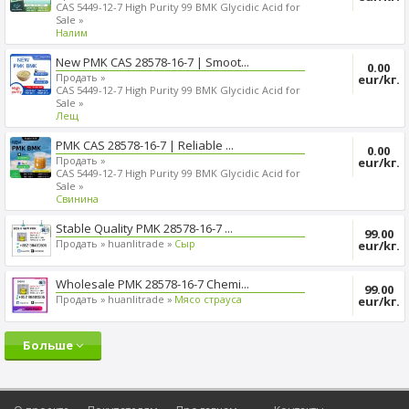
CAS 5449-12-7 High Purity 99 BMK Glycidic Acid for
Sale »
Налим
New PMK CAS 28578-16-7 | Smoot...
0.00
Продать »
eur/kг.
CAS 5449-12-7 High Purity 99 BMK Glycidic Acid for
Sale »
Лещ
PMK CAS 28578-16-7 | Reliable ...
0.00
Продать »
eur/kг.
CAS 5449-12-7 High Purity 99 BMK Glycidic Acid for
Sale »
Cвинина
Stable Quality PMK 28578-16-7 ...
99.00
Продать »
huanlitrade »
Сыр
eur/kг.
Wholesale PMK 28578-16-7 Chemi...
99.00
Продать »
huanlitrade »
Mясо страуса
eur/kг.
Больше