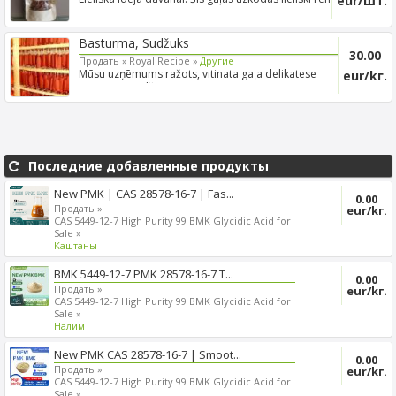
eur/шт.
iz...
Basturma, Sudžuks
30.00
Продать »
Royal Recipe »
Другие
Mūsu uzņēmums ražots, vitinata gaļa delikatese
eur/kг.
Basturma Sudž...
Последние добавленные продукты
New PMK | CAS 28578-16-7 | Fas...
0.00
Продать »
eur/kг.
CAS 5449-12-7 High Purity 99 BMK Glycidic Acid for
Sale »
Kаштаны
BMK 5449-12-7 PMK 28578-16-7 T...
0.00
Продать »
eur/kг.
CAS 5449-12-7 High Purity 99 BMK Glycidic Acid for
Sale »
Налим
New PMK CAS 28578-16-7 | Smoot...
0.00
Продать »
eur/kг.
CAS 5449-12-7 High Purity 99 BMK Glycidic Acid for
Sale »