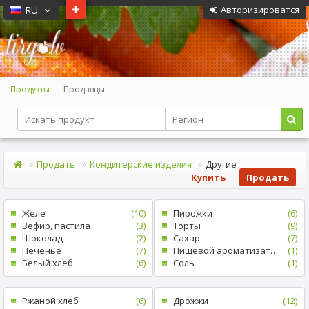
RU
Авторизироватся
Продукты
Продавцы
Продать
Кондитерские изделия
Другие
Купить
Продать
Желе
(10)
Пирожки
(6)
Зефир, пастила
(3)
Tорты
(9)
Шоколад
(2)
Cахар
(7)
Печенье
(7)
Пищевой ароматизатор
(1)
Белый xлеб
(6)
Cоль
(1)
Pжаной хлеб
(6)
Дрожжи
(12)