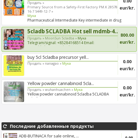
0.00
Продать »
Primary Source from a Safety-First Factory PM.K 28578-
eur/kг.
16-7 5449-12-7 »
Mука
Pharmaceutical Intermediate Key intermediate in drug
R&D and...
5cladb 5CLADBA Hot sell mdmb-4...
800.00
Продать »
MoonSun 5cladba »
Mука
eur/kг.
Telegram/signal: +85284168514 Email:
sungohkelvesq@outlook...
buy 5cl 5cladba precursor yell...
0.00
Продать »
nanagao »
Mука
eur/kг.
Yellow powder cannabinoid 5cla...
0.00
Продать »
wuhanhuachen »
Mука
Yellow powder cannabinoid 5cladba 5CLADBA
eur/kг.
5cladba
Последние добавленные продукты
ADB-BUTINACA for sale online, ...
0.00