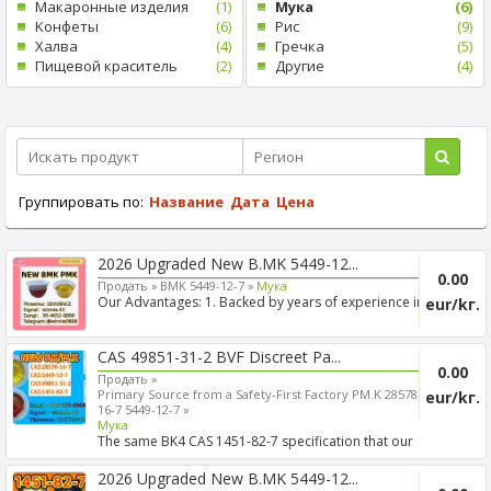
Mакаронные изделия
(1)
Mука
(6)
Kонфеты
(6)
Рис
(9)
Xалва
(4)
Гречка
(5)
Пищевой краситель
(2)
Другие
(4)
Группировать по:
Название
Дата
Цена
2026 Upgraded New B.MK 5449-12...
0.00
Продать »
BMK 5449-12-7 »
Mука
Our Advantages: 1. Backed by years of experience in
eur/kг.
export s...
CAS 49851-31-2 BVF Discreet Pa...
0.00
Продать »
Primary Source from a Safety-First Factory PM.K 28578-
eur/kг.
16-7 5449-12-7 »
Mука
The same BK4 CAS 1451-82-7 specification that our
European p...
2026 Upgraded New B.MK 5449-12...