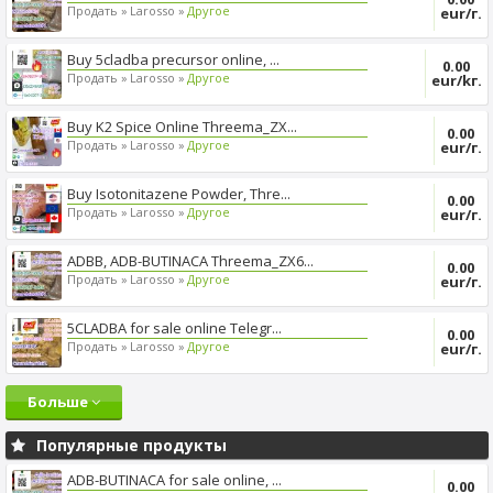
Продать »
Larosso »
Другое
eur/г.
Buy 5cladba precursor online, ...
0.00
Продать »
Larosso »
Другое
eur/kг.
Buy K2 Spice Online Threema_ZX...
0.00
Продать »
Larosso »
Другое
eur/г.
Buy Isotonitazene Powder, Thre...
0.00
Продать »
Larosso »
Другое
eur/г.
ADBB, ADB-BUTINACA Threema_ZX6...
0.00
Продать »
Larosso »
Другое
eur/г.
5CLADBA for sale online Telegr...
0.00
Продать »
Larosso »
Другое
eur/г.
Больше
Популярные продукты
ADB-BUTINACA for sale online, ...
0.00