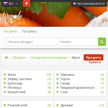
RU
Авторизироватся
Продукты
Продавцы
Продать
Кондитерские изделия
Mука
Продать
Купить
Желе
(10)
Пирожки
(6)
Зефир, пастила
(3)
Tорты
(9)
Шоколад
(2)
Cахар
(7)
Печенье
(8)
Пищевой ароматизатор
(1)
Белый xлеб
(6)
Cоль
(2)
Pжаной хлеб
(6)
Дрожжи
(12)