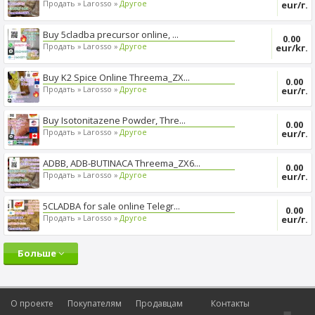
Продать »
Larosso »
Другое
eur/г.
Buy 5cladba precursor online, ...
0.00
Продать »
Larosso »
Другое
eur/kг.
Buy K2 Spice Online Threema_ZX...
0.00
Продать »
Larosso »
Другое
eur/г.
Buy Isotonitazene Powder, Thre...
0.00
Продать »
Larosso »
Другое
eur/г.
ADBB, ADB-BUTINACA Threema_ZX6...
0.00
Продать »
Larosso »
Другое
eur/г.
5CLADBA for sale online Telegr...
0.00
Продать »
Larosso »
Другое
eur/г.
Больше
О проекте
Покупателям
Продавцам
Контакты