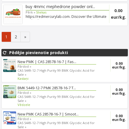
buy 4mmc mephedrone powder onl...
0.00
Pērk »
Sliekas
https://redmercurylab.com. Discover the Ultimate
eur/kg.
Technolog...
1
2
»
Pēdējie pievienotie produkti
New PMK | CAS 28578-16-7 | Fas...
0.00
Pārdod »
eur/kg.
CAS 5449-12-7 High Purity 99 BMK Glycidic Acid for
Sale »
Kastaņi
BMK 5449-12-7 PMK 28578-16-7 T...
0.00
Pārdod »
eur/kg.
CAS 5449-12-7 High Purity 99 BMK Glycidic Acid for
Sale »
Vēdzele
New PMK CAS 28578-16-7 | Smoot...
0.00
Pārdod »
eur/kg.
CAS 5449-12-7 High Purity 99 BMK Glycidic Acid for
Sale »