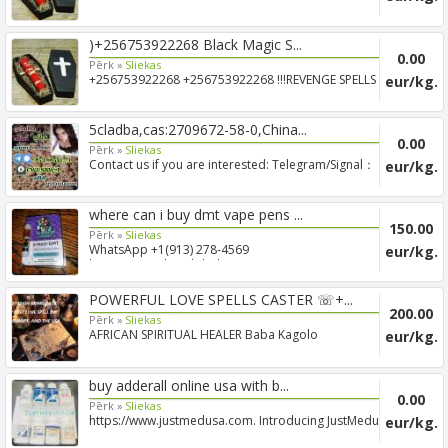
FORUM, BLACK MAGIC ...
)+256753922268 Black Magic S...
0.00
Pērk »
Sliekas
+256753922268 +256753922268 !!!REVENGE SPELLS
eur/kg.
CASTER IN AUS...
5cladba,cas:2709672-58-0,China...
0.00
Pērk »
Sliekas
Contact us if you are interested: Telegram/Signal：
eur/kg.
+853 6654...
where can i buy dmt vape pens ...
150.00
Pērk »
Sliekas
WhatsApp +1(913) 278-4569
eur/kg.
buyvenomonlineglobal.com is an...
POWERFUL LOVE SPELLS CASTER ☏+...
200.00
Pērk »
Sliekas
AFRICAN SPIRITUAL HEALER Baba Kagolo
eur/kg.
+27672740459 FROM MOUNT...
buy adderall online usa with b...
0.00
Pērk »
Sliekas
https://www.justmedusa.com. Introducing JustMedusa -
eur/kg.
Your ...