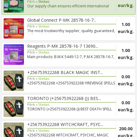
Pērk »
Sliekas
eur/kg.
Our supply chain ensures efficient international
delivery, s...
Global Connect P-MK 28578-16-7...
1.00
Pērk »
Sliekas
The most trustworthy supplier, quality guaranteed,
eur/kg.
safe and ...
Reagents P-MK 28578-16-7 13690...
1.00
Pērk »
Sliekas
Main products: B.M.K 5449-12-7, P.M.K 28578-16-7,
eur/kg.
B.M.K P.ow...
+256753922268 BLACK MAGIC INST...
0.00
Pērk »
Sliekas
+256753922268 +256753922268 !!!REVENGE SPELLS
eur/kg.
CASTER IN AUS...
TORONTO (+256753922268 ()) BES...
0.00
Pērk »
Sliekas
TORONTO (+256753922268 ()) BEST DEATH SPELL
eur/kg.
CASTER / REVENGE...
+256753922268 WITCHCRAFT, PSYC...
200.00
Pērk »
Sliekas
+256753922268 WITCHCRAFT, PSYCHIC, MAGIC
eur/kg.