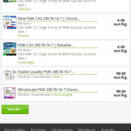
CAS 5449-12-7 High Purity 99 BMK Glycidic Acid for
Sale »
Vēdzele
New PMK CAS 28578-16-7 | Smoot...
0.00
Pārdod »
eur/kg.
CAS 5449-12-7 High Purity 99 BMK Glycidic Acid for
Sale »
Plaudis
PMK CAS 28578-16-7 | Reliable ...
0.00
Pārdod »
eur/kg.
CAS 5449-12-7 High Purity 99 BMK Glycidic Acid for
Sale »
Cūkas gaļa
Stable Quality PMK 28578-16-7 ...
99.00
Pārdod »
huanlitrade »
Siers
eur/kg.
Wholesale PMK 28578-16-7 Chemi...
99.00
Pārdod »
huanlitrade »
Strausa gaļa
eur/kg.
Vairāk
Par projektu
Pircējiem
Pārdevējiem
Noteikumi
Kontakti