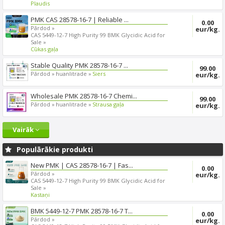
Plaudis
PMK CAS 28578-16-7 | Reliable ...
0.00
Pārdod »
eur/kg.
CAS 5449-12-7 High Purity 99 BMK Glycidic Acid for
Sale »
Cūkas gaļa
Stable Quality PMK 28578-16-7 ...
99.00
Pārdod »
huanlitrade »
Siers
eur/kg.
Wholesale PMK 28578-16-7 Chemi...
99.00
Pārdod »
huanlitrade »
Strausa gaļa
eur/kg.
Vairāk
Populārākie produkti
New PMK | CAS 28578-16-7 | Fas...
0.00
Pārdod »
eur/kg.
CAS 5449-12-7 High Purity 99 BMK Glycidic Acid for
Sale »
Kastaņi
BMK 5449-12-7 PMK 28578-16-7 T...
0.00
Pārdod »
eur/kg.