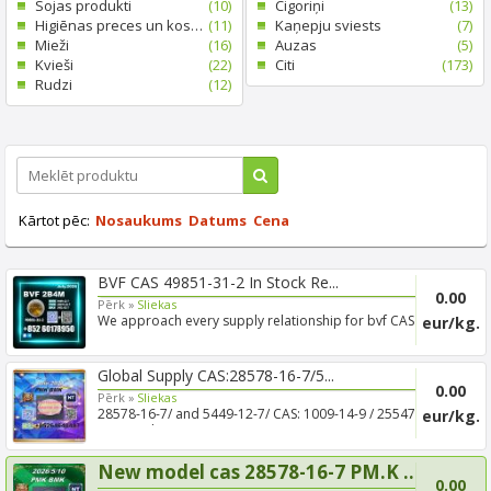
Sojas produkti
(10)
Cigoriņi
(13)
Higiēnas preces un kosmētika
(11)
Kaņepju sviests
(7)
Mieži
(16)
Auzas
(5)
Kvieši
(22)
Citi
(173)
Rudzi
(12)
Kārtot pēc:
Nosaukums
Datums
Cena
BVF CAS 49851-31-2 In Stock Re...
0.00
Pērk »
Sliekas
We approach every supply relationship for bvf CAS
eur/kg.
49851-31-2...
Global Supply CAS:28578-16-7/5...
0.00
Pērk »
Sliekas
28578-16-7/ and 5449-12-7/ CAS: 1009-14-9 / 25547-
eur/kg.
51-7 Real-...
New model cas 28578-16-7 PM.K ...
0.00