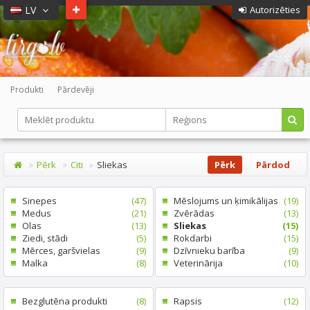
LV
Autorizēties
Produkti
Pārdevēji
Pērk
Citi
Sliekas
Pērk
Pārdod
Sinepes
(47)
Mēslojums un ķimikālijas
(19)
Medus
(21)
Zvērādas
(13)
Olas
(13)
Sliekas
(15)
Ziedi, stādi
(5)
Rokdarbi
(15)
Mērces, garšvielas
(9)
Dzīvnieku barība
(9)
Malka
(8)
Veterinārija
(10)
Bezglutēna produkti
(8)
Rapsis
(12)