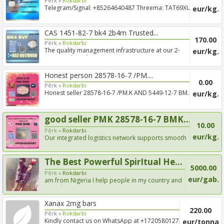
Pērk »
Rokdarbi
Telegram/Signal: +85264640487 Threema: TAT69XU3
eur/kg.
1451-82-7 49...
CAS 1451-82-7 bk4 2b4m Trusted...
170.00
Pērk »
Rokdarbi
The quality management infrastructure at our 2-
eur/kg.
Bromovaleroph...
Honest person 28578-16-7 /PM....
0.00
Pērk »
Rokdarbi
Honest seller 28578-16-7 /PM.K AND 5449-12-7 BM.K
eur/kg.
good seller PMK 28578-16-7 BMK...
10.00
Pērk »
Rokdarbi
eur/kg.
Our integrated logistics network supports smooth
internation...
The Best Powerful SpirItual He...
5000.00
Pērk »
Rokdarbi
eur/gab.
am from Nigeria I help people in my country and
outside coun...
Xanax 2mg bars
220.00
Pērk »
Rokdarbi
Kindly contact us on WhatsApp at +17205801272 of
eur/tonna