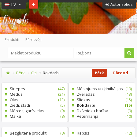
LV
Autorizēties
Produkti
Pārdevēji
Pērk
Citi
Rokdarbi
Pērk
Pārdod
Sinepes
(47)
Mēslojums un ķimikālijas
(19)
Medus
(21)
Zvērādas
(13)
Olas
(13)
Sliekas
(15)
Ziedi, stādi
(5)
Rokdarbi
(15)
Mērces, garšvielas
(9)
Dzīvnieku barība
(9)
Malka
(8)
Veterinārija
(10)
Bezglutēna produkti
(8)
Rapsis
(12)