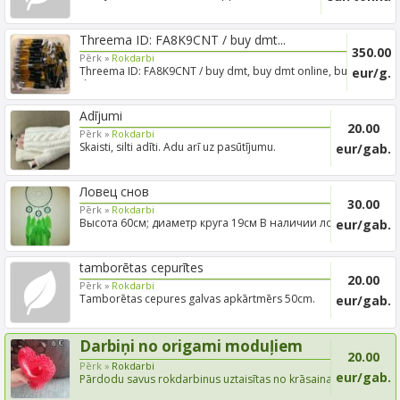
you are int...
Threema ID: FA8K9CNT / buy dmt...
350.00
Pērk »
Rokdarbi
Threema ID: FA8K9CNT / buy dmt, buy dmt online, buy
eur/g.
dmt vape...
Adījumi
20.00
Pērk »
Rokdarbi
Skaisti, silti adīti. Adu arī uz pasūtījumu.
eur/gab.
Ловец снов
30.00
Pērk »
Rokdarbi
Высота 60см; диаметр круга 19см В наличии ловцы
eur/gab.
снов разных ...
tamborētas cepurītes
20.00
Pērk »
Rokdarbi
Tamborētas cepures galvas apkārtmērs 50cm.
eur/gab.
Darbiņi no origami moduļiem
20.00
Pērk »
Rokdarbi
eur/gab.
Pārdodu savus rokdarbinus uztaisītas no krāsaina
papīra no m...