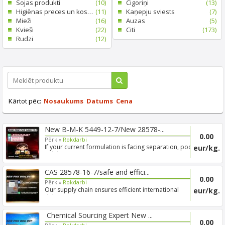
Sojas produkti
(10)
Cigoriņi
(13)
Higiēnas preces un kosmētika
(11)
Kaņepju sviests
(7)
Mieži
(16)
Auzas
(5)
Kvieši
(22)
Citi
(173)
Rudzi
(12)
Kārtot pēc:
Nosaukums
Datums
Cena
New B-M-K 5449-12-7/New 28578-...
0.00
Pērk »
Rokdarbi
If your current formulation is facing separation, poor
eur/kg.
solub...
CAS 28578-16-7/safe and effici...
0.00
Pērk »
Rokdarbi
Our supply chain ensures efficient international
eur/kg.
delivery, s...
Chemical Sourcing Expert New ...
0.00