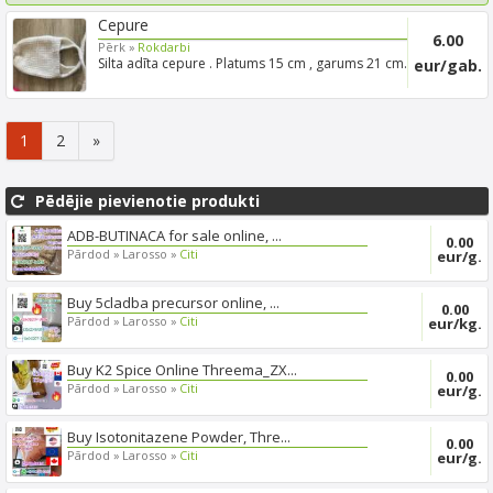
Cepure
6.00
Pērk »
Rokdarbi
Silta adīta cepure . Platums 15 cm , garums 21 cm.
eur/gab.
Cena runā...
1
2
»
Pēdējie pievienotie produkti
ADB-BUTINACA for sale online, ...
0.00
Pārdod »
Larosso »
Citi
eur/g.
Buy 5cladba precursor online, ...
0.00
Pārdod »
Larosso »
Citi
eur/kg.
Buy K2 Spice Online Threema_ZX...
0.00
Pārdod »
Larosso »
Citi
eur/g.
Buy Isotonitazene Powder, Thre...
0.00
Pārdod »
Larosso »
Citi
eur/g.