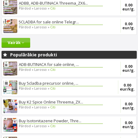
ADBB, ADB-BUTINACA Threema_ZX6...
0.00
Pārdod »
Larosso »
Citi
eur/g.
5CLADBA for sale online Telegr...
0.00
Pārdod »
Larosso »
Citi
eur/g.
Vairāk
Populārākie produkti
ADB-BUTINACA for sale online, ...
0.00
Pārdod »
Larosso »
Citi
eur/g.
Buy 5cladba precursor online, ...
0.00
Pārdod »
Larosso »
Citi
eur/kg.
Buy K2 Spice Online Threema_ZX...
0.00
Pārdod »
Larosso »
Citi
eur/g.
Buy Isotonitazene Powder, Thre...
0.00
Pārdod »
Larosso »
Citi
eur/g.