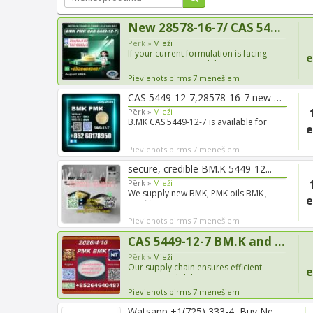
New 28578-16-7/ CAS 5449-12-7/...
Pērk »
Mieži
If your current formulation is facing
e
separation, poor solub...
Pievienots pirms 7 menešiem
CAS 5449-12-7,28578-16-7 new B...
Pērk »
Mieži
B.MK CAS 5449-12-7 is available for
e
immediate dispatch to cl...
Pievienots pirms 7 menešiem
secure, credible BM.K 5449-12...
Pērk »
Mieži
We supply new BMK, PMK oils BMK、
e
PMK油（CAS 5449-12-7CAS 28578-...
Pievienots pirms 7 menešiem
CAS 5449-12-7 BM.K and cas2857...
Pērk »
Mieži
Our supply chain ensures efficient
e
international delivery, s...
Pievienots pirms 7 menešiem
Watsapp +1(725) 333-4, Buy Nem...