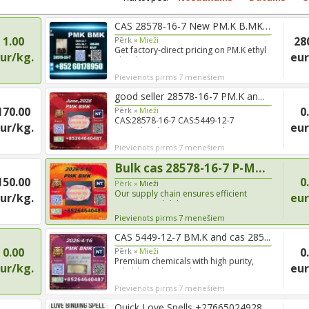
CAS 28578-16-7 New PM.K B.MK s...
1.00
28
Pērk »
Mieži
Get factory-direct pricing on PM.K ethyl
ur/kg.
eur
glycidate CAS 28578...
Pievienots pirms 7 menešiem
good seller 28578-16-7 PM.K an...
170.00
0
Pērk »
Mieži
CAS:28578-16-7 CAS:5449-12-7
ur/kg.
eur
Centralized transport coordinat...
Pievienots pirms 7 menešiem
Bulk cas 28578-16-7 P-MK and C...
150.00
0
Pērk »
Mieži
Our supply chain ensures efficient
ur/kg.
eur
international delivery, s...
Pievienots pirms 7 menešiem
CAS 5449-12-7 BM.K and cas 285...
0.00
0
Pērk »
Mieži
Premium chemicals with high purity,
ur/kg.
eur
reliable quality, and wo...
Pievienots pirms 7 menešiem
Quick Love Spells +27665024928...