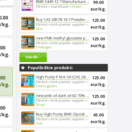
BMK 5449-12-7 Manufacturer Bul...
99.00
Pārdod »
huanlitrade »
Krabji
eur/kg.
0.00
Buy CAS 28578-16-7 Powder Eth...
125.00
/kg.
Pārdod »
bmk powder supplier »
eur/kg.
Alus
new PMK methyl glycidate powd...
125.00
Pārdod »
bmk powder supplier »
eur/kg.
.00
Ērkšķogas
/kg.
Vairāk
Populārākie produkti
High Purity P M K Oil (CAS 285...
.00
125.00
Pārdod »
bmk powder supplier »
/kg.
eur/kg.
Ūdens gāzēts
new pmk oil dark oil 62-70% yi...
125.00
Pārdod »
bmk powder supplier »
eur/kg.
Sīrupi
.00
/kg.
Buy High-Purity BMK Glycidic A...
45.00
Pārdod »
bmk powder supplier »
eur/kg.
Sula