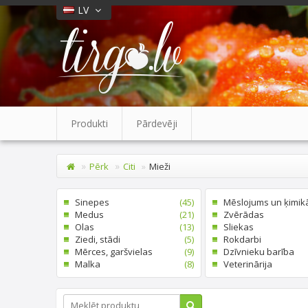
LV
Produkti
Pārdevēji
Pērk
Citi
Mieži
Sinepes
(45)
Mēslojums un ķimikā
Medus
(21)
Zvērādas
Olas
(13)
Sliekas
Ziedi, stādi
(5)
Rokdarbi
Mērces, garšvielas
(9)
Dzīvnieku barība
Malka
(8)
Veterinārija