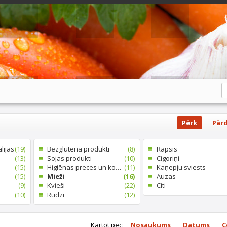
Pērk
Pār
lijas
(19)
Bezglutēna produkti
(8)
Rapsis
(13)
Sojas produkti
(10)
Cigoriņi
(15)
Higiēnas preces un kosmētika
(11)
Kaņepju sviests
(15)
Mieži
(16)
Auzas
(9)
Kvieši
(22)
Citi
(10)
Rudzi
(12)
Kārtot pēc:
Nosaukums
Datums
C