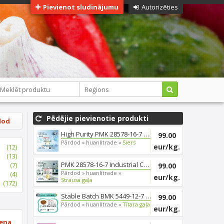
Pievienot sludinājumu
Autorizēties
Pēdējie pievienotie produkti
dod
High Purity PMK 28578-16-7 Raw...
99.00
Pārdod »
huanlitrade »
Siers
eur/kg.
(12)
(13)
PMK 28578-16-7 Industrial Chem...
(7)
99.00
Pārdod »
huanlitrade »
(4)
eur/kg.
Strausa gaļa
(172)
Stable Batch BMK 5449-12-7 Ind...
99.00
Pārdod »
huanlitrade »
Tītara gaļa
eur/kg.
ena