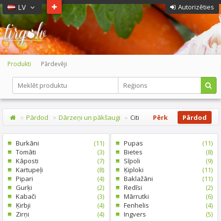
LV
Autorizēties
Produkti
Pārdevēji
Pārdod
Dārzeņi un pākšaugi
Citi
Pērk
Pārdod
Burkāni
(11)
Pupas
(11)
Tomāti
(3)
Bietes
(8)
Kāposti
(7)
Sīpoli
(9)
Kartupeļi
(8)
Ķiploki
(11)
Pipari
(4)
Baklažāni
(11)
Gurķi
(2)
Redīsi
(2)
Kabači
(3)
Mārrutki
(6)
Ķirbji
(4)
Fenhelis
(4)
Zirņi
(4)
Ingvers
(5)