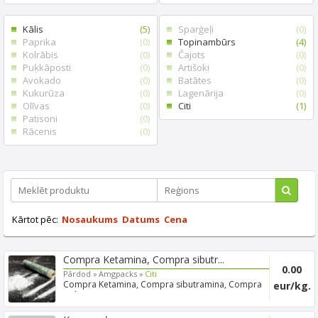
Kālis
(5)
Sparģeļi
(0)
Paprika
(0)
Topinambūrs
(4)
Kolrābis
(0)
Čajots
(0)
Puķkāposti
(0)
Artišoki
(0)
Avokado
(0)
Batātes
(0)
Kukurūza
(0)
Lagenārija
(0)
Olīvas
(0)
Citi
(1)
Patisoni
(0)
Rācenis
(0)
Kārtot pēc:
Nosaukums
Datums
Cena
Compra Ketamina, Compra sibutr...
0.00
Pārdod »
Amgpacks »
Citi
Compra Ketamina, Compra sibutramina, Compra
eur/kg.
mdma, Compra coc...