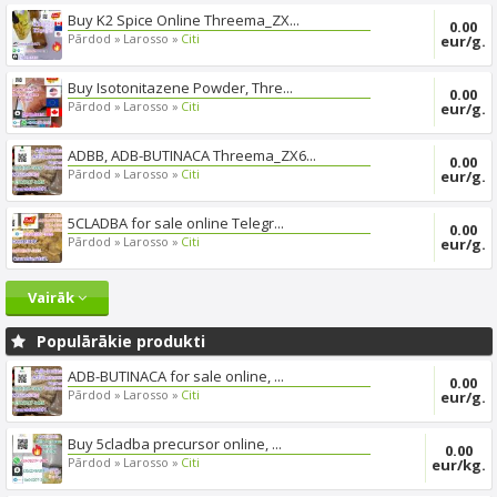
Buy K2 Spice Online Threema_ZX...
0.00
Pārdod »
Larosso »
Citi
eur/g.
Buy Isotonitazene Powder, Thre...
0.00
Pārdod »
Larosso »
Citi
eur/g.
ADBB, ADB-BUTINACA Threema_ZX6...
0.00
Pārdod »
Larosso »
Citi
eur/g.
5CLADBA for sale online Telegr...
0.00
Pārdod »
Larosso »
Citi
eur/g.
Vairāk
Populārākie produkti
ADB-BUTINACA for sale online, ...
0.00
Pārdod »
Larosso »
Citi
eur/g.
Buy 5cladba precursor online, ...
0.00
Pārdod »
Larosso »
Citi
eur/kg.