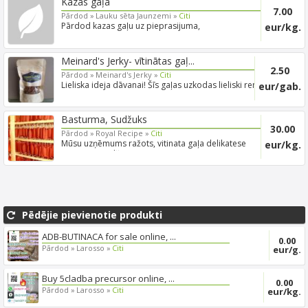
Kazas gaļa
7.00
Pārdod »
Lauku sēta Jaunzemi »
Citi
Pārdod kazas gaļu uz pieprasijuma,
eur/kg.
Meinard's Jerky- vītinātas gaļ...
2.50
Pārdod »
Meinard's Jerky »
Citi
Lieliska ideja dāvanai! Šīs gaļas uzkodas lieliski remdē
eur/gab.
iz...
Basturma, Sudžuks
30.00
Pārdod »
Royal Recipe »
Citi
Mūsu uzņēmums ražots, vitinata gaļa delikatese
eur/kg.
Basturma Sudž...
Pēdējie pievienotie produkti
ADB-BUTINACA for sale online, ...
0.00
Pārdod »
Larosso »
Citi
eur/g.
Buy 5cladba precursor online, ...
0.00
Pārdod »
Larosso »
Citi
eur/kg.