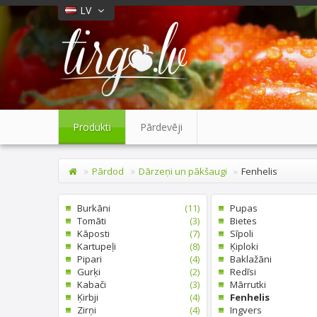
LV
Produkti
Pārdevēji
Pārdod
Dārzeņi un pākšaugi
Fenhelis
Burkāni
(11)
Pupas
Tomāti
(3)
Bietes
Kāposti
(7)
Sīpoli
Kartupeļi
(8)
Ķiploki
Pipari
(4)
Baklažāni
Gurķi
(2)
Redīsi
Kabači
(3)
Mārrutki
Ķirbji
(4)
Fenhelis
Zirņi
(4)
Ingvers