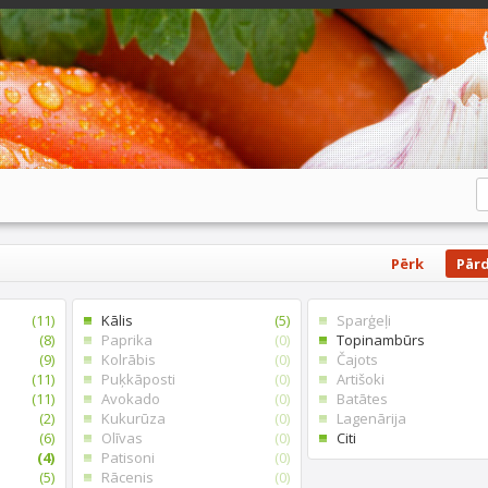
Pērk
Pār
(11)
Kālis
(5)
Sparģeļi
(8)
Paprika
(0)
Topinambūrs
(9)
Kolrābis
(0)
Čajots
(11)
Puķkāposti
(0)
Artišoki
(11)
Avokado
(0)
Batātes
(2)
Kukurūza
(0)
Lagenārija
(6)
Olīvas
(0)
Citi
(4)
Patisoni
(0)
(5)
Rācenis
(0)