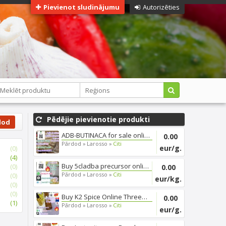
Pievienot sludinājumu
Autorizēties
Pēdējie pievienotie produkti
dod
ADB-BUTINACA for sale online, ...
0.00
Pārdod »
Larosso »
Citi
eur/g.
(0)
(4)
Buy 5cladba precursor online, ...
(0)
0.00
Pārdod »
Larosso »
Citi
(0)
eur/kg.
(0)
(0)
Buy K2 Spice Online Threema_ZX...
0.00
(1)
Pārdod »
Larosso »
Citi
eur/g.