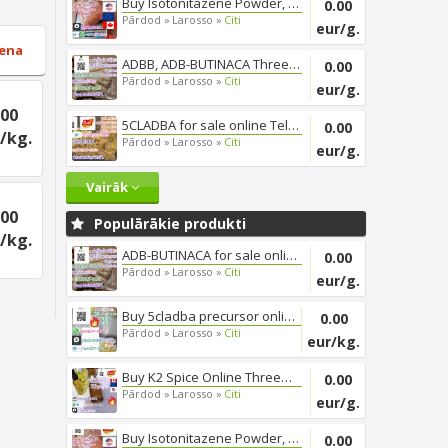
Buy Isotonitazene Powder, Thre...
0.00
Pārdod »
Larosso »
Citi
eur/g.
ena
ADBB, ADB-BUTINACA Threema_ZX6...
0.00
Pārdod »
Larosso »
Citi
eur/g.
.00
5CLADBA for sale online Telegr...
0.00
/kg.
Pārdod »
Larosso »
Citi
eur/g.
Vairāk
.00
Populārākie produkti
/kg.
ADB-BUTINACA for sale online, ...
0.00
Pārdod »
Larosso »
Citi
eur/g.
Buy 5cladba precursor online, ...
0.00
Pārdod »
Larosso »
Citi
eur/kg.
Buy K2 Spice Online Threema_ZX...
0.00
Pārdod »
Larosso »
Citi
eur/g.
Buy Isotonitazene Powder, Thre...
0.00