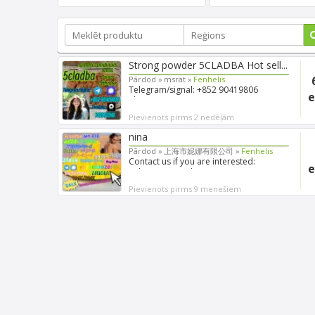
Strong powder 5CLADBA Hot sell...
Pārdod »
msrat »
Fenhelis
Telegram/signal: +852 90419806
e
ThreeMa: 78ZM2ZH8 New raw m...
Pievienots pirms 2 nedēļām
nina
Pārdod »
上海市妮娜有限公司 »
Fenhelis
Contact us if you are interested:
e
Telegram/Signal: +85365302...
Pievienots pirms 9 menešiem