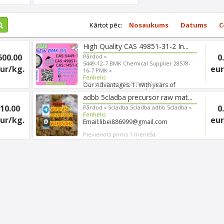
Kārtot pēc:
Nosaukums
Datums
C
High Quality CAS 49851-31-2 In...
600.00
0
Pārdod »
5449-12-7 BMK Chemical Supplier 28578-
ur/kg.
eur
16-7 PMK »
Fenhelis
Pievienots pirms 2 menešiem
Our Advantages: 1. With years of
experience in export shippi...
adbb 5cladba precursor raw mat...
10.00
0
Pārdod »
5cladba 5cladba adbb 5cladba »
Fenhelis
ur/kg.
eur
Email:libei886999@gmail.com
Telegram: aurora5c (+852 445980...
Pievienots pirms 1 meneša