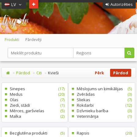
LV
Autorizēties
Produkti
Pārdevēji
Pārdod
Citi
Kvieši
Pērk
Pārdod
Sinepes
(17)
Mēslojums un ķimikālijas
(5)
Medus
(20)
Zvērādas
(3)
Olas
(7)
Sliekas
(7)
Ziedi, stādi
(1)
Rokdarbi
(12)
Mērces, garšvielas
(5)
Dzīvnieku barība
(3)
Malka
(2)
Veterinārija
(1)
Bezglutēna produkti
(5)
Rapsis
(20)