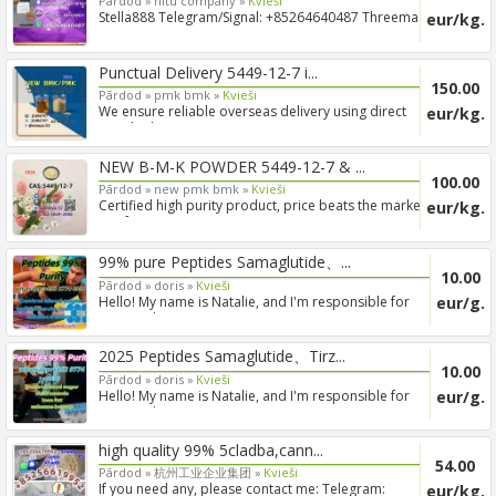
Pārdod »
nitu company »
Kvieši
Stella888 Telegram/Signal: +85264640487 Threema:
eur/kg.
TAT69XU3 CA...
Punctual Delivery 5449-12-7 i...
150.00
Pārdod »
pmk bmk »
Kvieši
We ensure reliable overseas delivery using direct
eur/kg.
supply cha...
NEW B-M-K POWDER 5449-12-7 & ...
100.00
Pārdod »
new pmk bmk »
Kvieši
Certified high purity product, price beats the market
eur/kg.
Get f...
99% pure Peptides Samaglutide、...
10.00
Pārdod »
doris »
Kvieši
Hello! My name is Natalie, and I'm responsible for
eur/g.
partnersh...
2025 Peptides Samaglutide、Tirz...
10.00
Pārdod »
doris »
Kvieši
Hello! My name is Natalie, and I'm responsible for
eur/g.
partnersh...
high quality 99% 5cladba,cann...
54.00
Pārdod »
杭州工业企业集团 »
Kvieši
If you need any, please contact me: Telegram:
eur/kg.