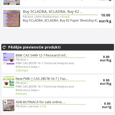
+85254630080 ...
Buy 5CLADBA, 6CLADBA, Buy K2 ...
10.00
Pārdod »
John Robbertson »
Kvieši
Buy 5CLADBA, 6CLADBA, Buy K2 Paper Sheet,Buy K2
eur/kg.
Spray/K2 Po...
Pēdējie pievienotie produkti
BMK CAS 5449-12-7 Research Inf...
0.00
Pārdod »
eur/kg.
PMK CAS 28578-16-7 Chemical Analysis and
Reference Data »
Cidonijas
New PMK | CAS 28578-16-7 | Fas...
0.00
Pārdod »
eur/kg.
PMK CAS 28578-16-7 Chemical Analysis and
Reference Data »
Vēdzele
ADB-BUTINACA for sale online, ...
0.00
Pārdod »
Larosso »
Citi
eur/g.