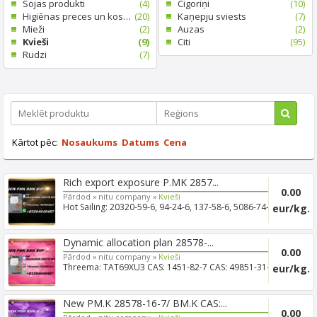
Sojas produkti
(4)
Cigoriņi
(10)
Higiēnas preces un kosmētika
(20)
Kaņepju sviests
(7)
Mieži
(2)
Auzas
(2)
Kvieši
(9)
Citi
(95)
Rudzi
(7)
Kārtot pēc:
Nosaukums
Datums
Cena
Rich export exposure P.MK 2857...
0.00
Pārdod »
nitu company »
Kvieši
Hot Sailing: 20320-59-6, 94-24-6, 137-58-6, 5086-74-8,
eur/kg.
1451-...
Dynamic allocation plan 28578-...
0.00
Pārdod »
nitu company »
Kvieši
Threema: TAT69XU3 CAS: 1451-82-7 CAS: 49851-31-2
eur/kg.
CAS: 5449-1...
New PM.K 28578-16-7/ BM.K CAS:...
0.00