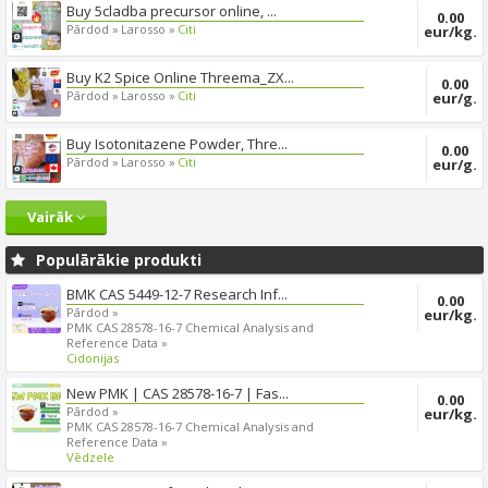
Buy 5cladba precursor online, ...
0.00
Pārdod »
Larosso »
Citi
eur/kg.
Buy K2 Spice Online Threema_ZX...
0.00
Pārdod »
Larosso »
Citi
eur/g.
Buy Isotonitazene Powder, Thre...
0.00
Pārdod »
Larosso »
Citi
eur/g.
Vairāk
Populārākie produkti
BMK CAS 5449-12-7 Research Inf...
0.00
Pārdod »
eur/kg.
PMK CAS 28578-16-7 Chemical Analysis and
Reference Data »
Cidonijas
New PMK | CAS 28578-16-7 | Fas...
0.00
Pārdod »
eur/kg.
PMK CAS 28578-16-7 Chemical Analysis and
Reference Data »
Vēdzele