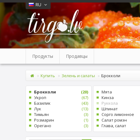
RU
Продукты
Продавцы
Купить
Зелень и салаты
Брокколи
Брокколи
(20)
Mята
Укроп
(67)
Кинза
Базилик
(43)
Руккола
Лук
(13)
Шпинат
Tимьян
(3)
Cорго лимонное
Pозмарин
(1)
Cалат ромэн
Oрегано
(3)
Глава, салат