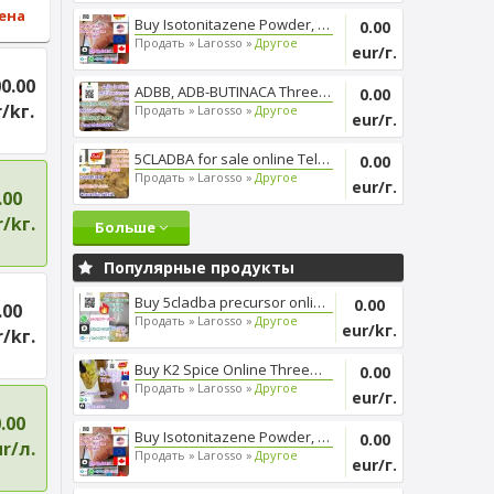
ена
Buy Isotonitazene Powder, Thre...
0.00
Продать »
Larosso »
Другое
eur/г.
0.00
ADBB, ADB-BUTINACA Threema_ZX6...
0.00
/kг.
Продать »
Larosso »
Другое
eur/г.
5CLADBA for sale online Telegr...
0.00
Продать »
Larosso »
Другое
eur/г.
.00
/kг.
Больше
Популярные продукты
Buy 5cladba precursor online, ...
0.00
.00
Продать »
Larosso »
Другое
eur/kг.
/kг.
Buy K2 Spice Online Threema_ZX...
0.00
Продать »
Larosso »
Другое
eur/г.
.00
Buy Isotonitazene Powder, Thre...
0.00
r/л.
Продать »
Larosso »
Другое
eur/г.