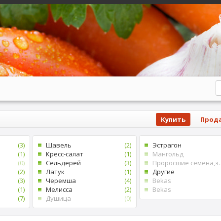
Купить
Прод
(3)
Щавель
(2)
Эстрагон
(1)
Кресс-салат
(1)
Мангольд
(0)
Сельдерей
(3)
Проросшие 
(2)
Латук
(1)
Другие
(3)
Черемша
(4)
Bekas
(1)
Мелисса
(2)
Bekas
(7)
Душица
(0)