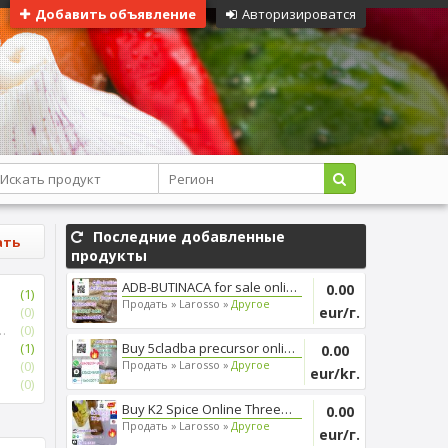
Добавить объявление
Авторизироватся
Последние добавленные
ать
продукты
ADB-BUTINACA for sale online, ...
0.00
(1)
Продать »
Larosso »
Другое
(0)
eur/г.
семена,зерна
(0)
(1)
Buy 5cladba precursor online, ...
0.00
(0)
Продать »
Larosso »
Другое
eur/kг.
(0)
Buy K2 Spice Online Threema_ZX...
0.00
Продать »
Larosso »
Другое
eur/г.