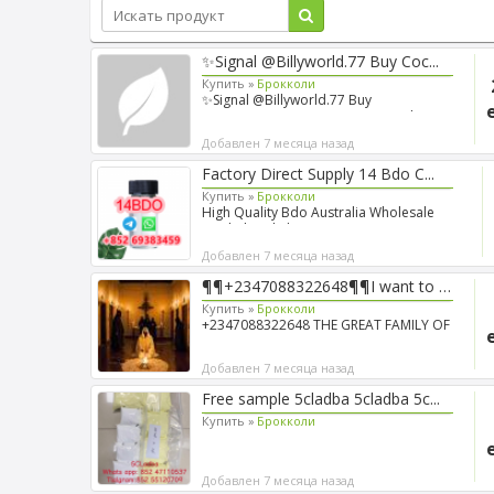
✨Signal @Billyworld.77 Buy Coc...
Купить »
Брокколи
✨Signal @Billyworld.77 Buy
Cocaine/Xanax/Ketamine/Dmt Online...
Добавлен 7 месяца назад
Factory Direct Supply 14 Bdo C...
Купить »
Брокколи
High Quality Bdo Australia Wholesale
Butdiol 1, 4bdo CAS 110...
Добавлен 7 месяца назад
¶¶+2347088322648¶¶I want to jo...
Купить »
Брокколи
+2347088322648 THE GREAT FAMILY OF
THE EL DORADO BROTHERHOOD...
Добавлен 7 месяца назад
Free sample 5cladba 5cladba 5c...
Купить »
Брокколи
Добавлен 7 месяца назад