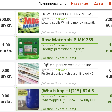
Группировать по:
Название
Дата
Ц
HOW TO WIN LOTTERY MEGA JACKPO...
200.00
320
Купить »
Брокколи
Lottery spells Winning money instantly
eur/kг.
eur
is a dream shared ...
Добавлен 7 месяца назад
Raw Materials P-MK 28578-16-7 ...
1.00
1
Купить »
Брокколи
Through professional logistics
eur/л.
eur
management, we provide reliab...
Добавлен 7 месяца назад
Půjčte si peníze rychle a online
0.00
0
Купить »
Брокколи
Půjčte si peníze rychle a online od 40
eur/kг.
eur
000 Kč do 10 000 000 ...
Добавлен 7 месяца назад
(WhatsApp:+1(215)-824-5074) Bu...
0.00
0
Купить »
Брокколи
(WhatsApp:+1(215)-824-5074) Buy GBL
eur/kг.
eu
Gamma-Butyrolactone, Coc...
Добавлен 7 месяца назад