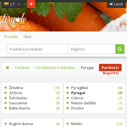
LT
Leisti
Produkti
Ūkiai
Parduoti
Konditerijos ir bakalėja
Pyragai
Parduoti
Nupirkti
Želatina
(10)
Pyragėliai
(6)
Zefyras
(3)
Pyragai
(9)
Šokoladas
(2)
Cukrus
(7)
Sausainiai
(8)
Maisto dažiklis
(1)
Balta duona
(6)
Druska
(2)
Ruginė duona
(6)
Mielės
(12)