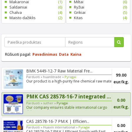
Makaronai
(1)
Miltai
(6)
Saldainiai
(6)
Ryžiai
(9)
Chalva
(4)
Grikiai
(5)
Maisto dažiklis
(2)
Kitas
(4)
Rūšiuoti pagal:
Pavadinimas
Data
Kaina
BMK 5449-12-7 Raw Material Fre...
99.00
Parduoti »
huanlitrade »
Pyragai
Our product is a high-purity fine chemical raw material,
eur/kg.
app...
PMK CAS 28578-16-7 integrated ...
0.00
Parduoti »
suther »
Pyragai
eur/kg.
Our company ensures stable international cargo
delivery supp...
CAS 28578-16-7 PM.K | Efficien...
0.00
Parduoti »
Huaxin international »
Pyragai
CAS 28578-16-7 PM.K | Efficient Supply with Fast