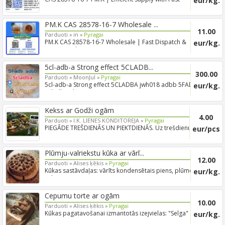
eur/kg.
Response Ti...
PM.K CAS 28578-16-7 Wholesale ...
11.00
Parduoti »
in »
Pyragai
PM.K CAS 28578-16-7 Wholesale | Fast Dispatch &
eur/kg.
Secure Packa...
5cl-adb-a Strong effect 5CLADB...
300.00
Parduoti »
MoonJul »
Pyragai
5cl-adb-a Strong effect 5CLADBA jwh018 adbb 5FADB
eur/kg.
5cladb Tel...
Kekss ar Godži ogām
4.00
Parduoti »
I.K. LIENES KONDITOREJA »
Pyragai
PIEGĀDE TREŠDIENĀS UN PIEKTDIENĀS. Uz trešdienu
eur/pcs
pasūtījums j...
Plūmju-valriekstu kūka ar vārī...
12.00
Parduoti »
Alises ķēkis »
Pyragai
Kūkas sastāvdaļas: vārīts kondensētais piens, plūmes,
eur/kg.
valrie...
Cepumu torte ar ogām
10.00
Parduoti »
Alises ķēkis »
Pyragai
Kūkas pagatavošanai izmantotās izejvielas: "Selga"
eur/kg.
cepumi, i...