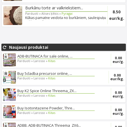
Burkānu torte ar valkriekstiem...
8.50
Parduoti »
Alises ķēkis »
Pyragai
Kūkas pamatne veidota no burkāniem, saulespuķu
eur/kg.
sēklām, valkr...
Naujausi produktai
ADB-BUTINACA for sale online, ...
0.00
Parduoti »
Larosso »
Kitas
eur/g.
Buy 5cladba precursor online, ...
0.00
Parduoti »
Larosso »
Kitas
eur/kg.
Buy K2 Spice Online Threema_ZX...
0.00
Parduoti »
Larosso »
Kitas
eur/g.
Buy Isotonitazene Powder, Thre...
0.00
Parduoti »
Larosso »
Kitas
eur/g.
ADBB, ADB-BUTINACA Threema_ZX6...
0.00