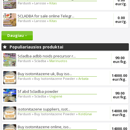
Parduoti »
Larosso »
Kitas
eur/g.
5CLADBA for sale online Telegr...
0.00
Parduoti »
Larosso »
Kitas
eur/g.
Daugiau
Populiariausios produktai
5cladba adbb noids precursor r...
99.00
Parduoti »
5cladba »
Marinuotos
eur/kg.
Buy isotonitazene uk, Buy iso...
14000.00
Parduoti »
Buy Isotonitazene Powder »
Arbata
eur/kg.
5f abd 5cladba powder
99.00
Parduoti »
5cladba »
Uogienė
eur/kg.
isotonitazene suppliers, isot...
14000.00
Parduoti »
Buy Isotonitazene Powder »
Koldūnai
eur/kg.
Buy isotonitazene online, iso...
14000.00