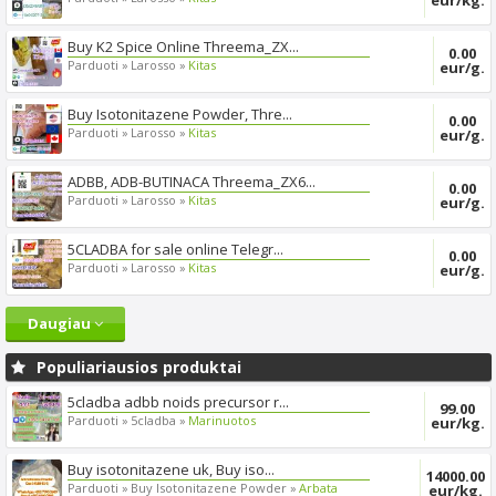
eur/kg.
Buy K2 Spice Online Threema_ZX...
0.00
Parduoti »
Larosso »
Kitas
eur/g.
Buy Isotonitazene Powder, Thre...
0.00
Parduoti »
Larosso »
Kitas
eur/g.
ADBB, ADB-BUTINACA Threema_ZX6...
0.00
Parduoti »
Larosso »
Kitas
eur/g.
5CLADBA for sale online Telegr...
0.00
Parduoti »
Larosso »
Kitas
eur/g.
Daugiau
Populiariausios produktai
5cladba adbb noids precursor r...
99.00
Parduoti »
5cladba »
Marinuotos
eur/kg.
Buy isotonitazene uk, Buy iso...
14000.00
Parduoti »
Buy Isotonitazene Powder »
Arbata
eur/kg.