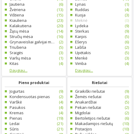
Jautiena
(6)
Lynas
(1)
Žvėriena
(13)
Ruddas
(4)
Vištiena
(15)
Kuoja
(3)
Kiauliena
(23)
Meknė
(0)
Kalakutiena
(20)
Lydeka
(9)
Žąsų mėsa
(14)
Sterkas
(9)
Stručių mėsa
(16)
Karpis
(5)
Grynaveisliai galvijai mėsos
(2)
Ešerys
(6)
Triušiena
(5)
Lašiša
(2)
Sraigės
(3)
Upėtakis
(5)
Varlių mėsa
(1)
Menkė
(3)
Kitas
(4)
Vimba
(4)
Daugiau...
Daugiau...
Pieno produktai
Riešutai
Jogurtas
(9)
Graikiški riešutai
(9)
Kondensuotas pienas
(2)
Žemės riešutai
(3)
Varškė
(4)
Anakardžiai
(5)
Pasukos
(4)
Pekan riešutai
(2)
Kremas
(4)
Migdolai
(2)
Pienas
(19)
Bertoletijos riešutai
(6)
Ledai
(21)
Makadamijos riešutų
(10)
Sūris
(21)
Pistacijos
(10)