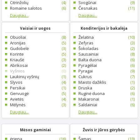
Citrinžolių
(4)
Svogūnai
(9)
Romaine salotos
(6)
Česnakas
(11)
Daugiau...
Daugiau...
Vaisiai ir uogos
Konditerijos ir bakalėja
Obuoliai
(8)
Želatina
(10)
Aronijas
(5)
Zefyras
(3)
Gudobelė
(3)
Šokoladas
(2)
Korinte
(5)
Sausainiai
(8)
Kriaušė
(3)
Balta duona
(6)
Abrikosai
(2)
Pyragėliai
(6)
Vyšnios
(0)
Pyragai
(9)
Laukinių vyšnių
(1)
Cukrus
(7)
Slyvos
(4)
Maisto dažiklis
(1)
Persikai
(1)
Druska
(2)
Gervuogė
(5)
Ruginė duona
(6)
Avietės
(4)
Makaronai
(1)
Mėlynės
(3)
Saldainiai
(6)
Daugiau...
Daugiau...
Mėsos gaminiai
Žuvis ir jūros gėrybės
ėriena
(16)
Šamas
(13)