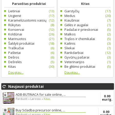
Paruoštas produktai
Kitas
Lietiniai
(13)
Garstyčių
(17)
Uogienė
(17)
Medus
(20)
Karamelizuotomis vaisių
(12)
Kiaušiniai
(7)
Rūkytas
(8)
Gėlės ir augalai
(1)
Konservai
(12)
Padažai ir prieskoniai
(5)
Koldūnai
(26)
Malkos
(2)
Marinuotos
(21)
Trąšos ir chemikalai
(5)
Šaldyti produktai
(18)
Kailinis
(3)
Traškučiai
(6)
Sliekai
(7)
Paštetai
(6)
Rankdarbiai
(12)
Dešros
(6)
Gyvūnų pašarai
(3)
Dešrelės
(5)
Veterinarijos
(1)
Kitas
(30)
Be glitimo produktai
(5)
Daugiau...
Daugiau...
Naujausi produktai
ADB-BUTINACA for sale online, ...
0.00
Parduoti »
Larosso »
Kitas
eur/g.
Buy 5cladba precursor online, ...
0.00
Parduoti »
Larosso »
Kitas