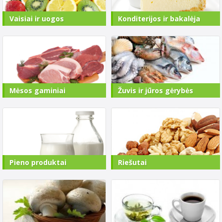
Vaisiai ir uogos
Konditerijos ir bakalėja
Mėsos gaminiai
Žuvis ir jūros gėrybės
Pieno produktai
Riešutai