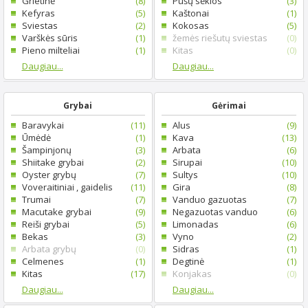
Grietinė
(8)
Pušų sėklos
(3)
Kefyras
(5)
Kaštonai
(1)
Sviestas
(2)
Kokosas
(5)
Varškės sūris
(1)
žemės riešutų sviestas
(0)
Pieno milteliai
(1)
Kitas
(0)
Daugiau...
Daugiau...
Grybai
Gėrimai
Baravykai
(11)
Alus
(9)
Ūmėdė
(1)
Kava
(13)
Šampinjonų
(3)
Arbata
(6)
Shiitake grybai
(2)
Sirupai
(10)
Oyster grybų
(7)
Sultys
(10)
Voveraitiniai , gaidelis
(11)
Gira
(8)
Trumai
(7)
Vanduo gazuotas
(7)
Macutake grybai
(9)
Negazuotas vanduo
(6)
Reiši grybai
(5)
Limonadas
(6)
Bekas
(3)
Vyno
(2)
Arbata grybų
(0)
Sidras
(1)
Celmenes
(1)
Degtinė
(1)
Kitas
(17)
Konjakas
(0)
Daugiau...
Daugiau...