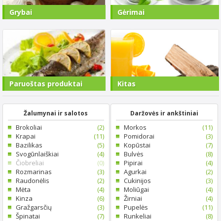
Grybai
Gėrimai
Paruoštas produktai
Kitas
Žalumynai ir salotos
Daržovės ir ankštiniai
Brokoliai
(2)
Morkos
(11)
Krapai
(11)
Pomidorai
(3)
Bazilikas
(5)
Kopūstai
(7)
Svogūnlaiškiai
(4)
Bulvės
(8)
Čiobreliai
(0)
Pipirai
(4)
Rozmarinas
(3)
Agurkai
(2)
Raudonėlis
(2)
Cukinijos
(3)
Mėta
(4)
Moliūgai
(4)
Kinza
(6)
Žirniai
(4)
Gražgarsčių
(3)
Pupelės
(11)
Špinatai
(7)
Runkeliai
(8)