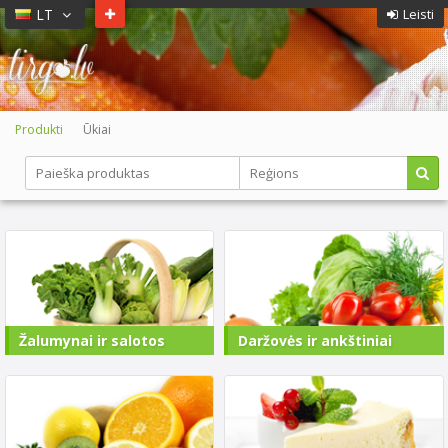
LT
Leisti
Produkti
Ūkiai
Žalumynai ir salotos
Daržovės ir ankštiniai