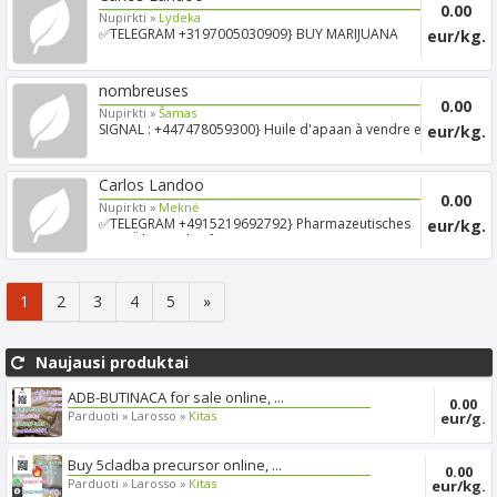
0.00
Nupirkti »
Lydeka
✅TELEGRAM +3197005030909} BUY MARIJUANA
eur/kg.
STRAINS,SATIVA,PURPL...
nombreuses
0.00
Nupirkti »
Šamas
SIGNAL : +447478059300} Huile d'apaan à vendre en
eur/kg.
France Si...
Carlos Landoo
0.00
Nupirkti »
Meknė
✅TELEGRAM +4915219692792} Pharmazeutisches
eur/kg.
BMK-Öl zu verkauf...
1
2
3
4
5
»
Naujausi produktai
ADB-BUTINACA for sale online, ...
0.00
Parduoti »
Larosso »
Kitas
eur/g.
Buy 5cladba precursor online, ...
0.00
Parduoti »
Larosso »
Kitas
eur/kg.