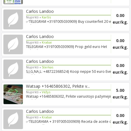
Carlos Landoo
0.00
Nupirkti »
Karšis
✅TELEGRAM +3197005030909} Buy counterfeit 20 euro
eur/kg.
online ...
Carlos Landoo
0.00
Nupirkti »
Krabai
TELEGRAM +3197005030909} Prop geld euro Het
eur/kg.
gebruik van pro...
Carlos Landoo
0.00
Nupirkti »
Sterkas
S,I,G,NA,L: +48722368524} Koop neppe 50 euro Even
eur/kg.
eerlijk o...
Watsap +16465806302, Pirkite v...
5.00
Nupirkti »
Vėžys
Watsap +16465806302, Pirkite vairuotojo pažymėjimą.
eur/kg.
Padirbti...
Carlos Landoo
0.00
Nupirkti »
Krabai
✅TELEGRAMA + 3197005030909} Receta de aceite de
eur/kg.
apaan en lín...