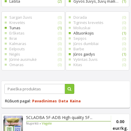
Lašiša
(2)
Gyvos žuvys, žuvų mailius
(1)
Sargan žuvis
(0)
Dorada
(0)
Krevetės
(0)
Tigrinės krevetės
(0)
Tunas
(1)
Moliuskai
(0)
Eršketas
(0)
Aštuonkojis
(1)
Ikrai
(0)
Sepijos
(0)
Kalmaras
(0)
Jūros dumbliai
(0)
Eelpouts
(0)
Barbe
(0)
Nėgės
(0)
Jūros gaidys
(1)
Jūrinė ausinukė
(0)
Vytintas žuvis
(0)
Omaras
(0)
Kitas
(0)
Rūšiuoti pagal:
Pavadinimas
Data
Kaina
5CLADBA 5F-ADB High quality 5F...
0.00
Nupirkti »
Vėgėlė
eur/kg.