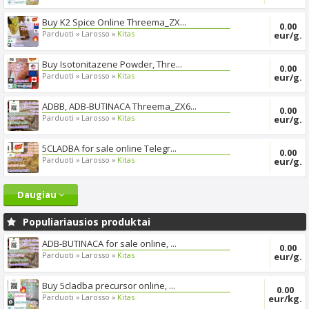
Buy K2 Spice Online Threema_ZX...
0.00
Parduoti »
Larosso »
Kitas
eur/g.
Buy Isotonitazene Powder, Thre...
0.00
Parduoti »
Larosso »
Kitas
eur/g.
ADBB, ADB-BUTINACA Threema_ZX6...
0.00
Parduoti »
Larosso »
Kitas
eur/g.
5CLADBA for sale online Telegr...
0.00
Parduoti »
Larosso »
Kitas
eur/g.
Daugiau
Populiariausios produktai
ADB-BUTINACA for sale online, ...
0.00
Parduoti »
Larosso »
Kitas
eur/g.
Buy 5cladba precursor online, ...
0.00
Parduoti »
Larosso »
Kitas
eur/kg.