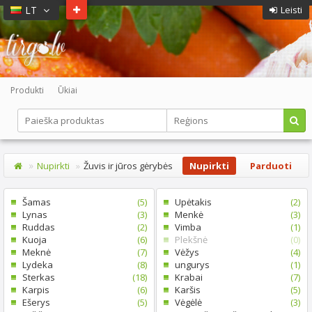
LT
Leisti
Produkti
Ūkiai
Nupirkti
Žuvis ir jūros gėrybės
Nupirkti
Parduoti
Šamas
(5)
Upėtakis
(2)
Lynas
(3)
Menkė
(3)
Ruddas
(2)
Vimba
(1)
Kuoja
(6)
Plekšnė
(0)
Meknė
(7)
Vėžys
(4)
Lydeka
(8)
ungurys
(1)
Sterkas
(18)
Krabai
(7)
Karpis
(6)
Karšis
(5)
Ešerys
(5)
Vėgėlė
(3)