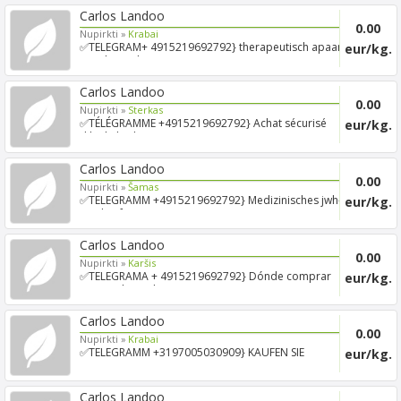
Carlos Landoo
0.00
Nupirkti »
Krabai
✅TELEGRAM+ 4915219692792} therapeutisch apaan
eur/kg.
poeder Website...
Carlos Landoo
0.00
Nupirkti »
Sterkas
✅TÉLÉGRAMME +4915219692792} Achat sécurisé
eur/kg.
d'huile bmk europ...
Carlos Landoo
0.00
Nupirkti »
Šamas
✅TELEGRAMM +4915219692792} Medizinisches jwh-
eur/kg.
018 kaufen We...
Carlos Landoo
0.00
Nupirkti »
Karšis
✅TELEGRAMA + 4915219692792} Dónde comprar
eur/kg.
gamma-butirolacton...
Carlos Landoo
0.00
Nupirkti »
Krabai
✅TELEGRAMM +3197005030909} KAUFEN SIE
eur/kg.
MARIHUANA-SORTEN, SATI...
Carlos Landoo