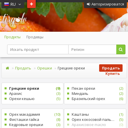
RU
Авторизироватся
Продукты
Продавцы
Продать
Oрешки
Грецкие орехи
Продать
Купить
Грецкие орехи
(9)
Пекан орехи
(2)
Арахис
(3)
Mиндаль
(2)
Орехи кешью
(5)
Бразильский орех
(6)
Oрех макадамия
(10)
Kаштаны
(1)
Фисташки гайка
(8)
Орех кокосовой пальмы
(5)
Кедровые oрешки
(3)
Арахисовое mасло
(0)