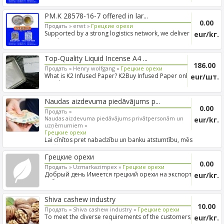
PM.K 28578-16-7 offered in lar...
0.00
Продать »
erwt »
Грецкие орехи
Supported by a strong logistics network, we deliver
eur/kг.
products...
Top-Quality Liquid Incense A4 ...
186.00
Продать »
Henry wolfgang »
Грецкие орехи
What is K2 Infused Paper? K2Buy Infused Paper online
eur/шт.
– each ...
Naudas aizdevuma piedāvājums p...
0.00
Продать »
Naudas aizdevuma piedāvājums privātpersonām un
eur/kг.
uzņēmumiem »
Грецкие орехи
Lai cīnītos pret nabadzību un banku atstumtību, mēs
piešķira...
Грецкие орехи
0.00
Продать »
Uzmarkazimpex »
Грецкие орехи
Добрый день Имеется грецкий орехи на экспорт из
eur/kг.
Узбекистан. ...
Shiva cashew industry
10.00
Продать »
Shiva cashew industry »
Грецкие орехи
To meet the diverse requirements of the customers,
eur/kг.