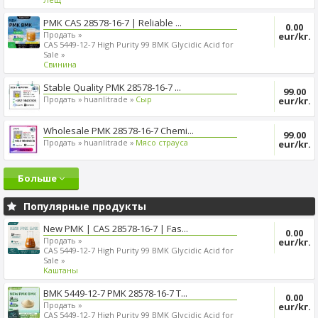
PMK CAS 28578-16-7 | Reliable ...
0.00
Продать »
eur/kг.
CAS 5449-12-7 High Purity 99 BMK Glycidic Acid for
Sale »
Cвинина
Stable Quality PMK 28578-16-7 ...
99.00
Продать »
huanlitrade »
Сыр
eur/kг.
Wholesale PMK 28578-16-7 Chemi...
99.00
Продать »
huanlitrade »
Mясо страуса
eur/kг.
Больше
Популярные продукты
New PMK | CAS 28578-16-7 | Fas...
0.00
Продать »
eur/kг.
CAS 5449-12-7 High Purity 99 BMK Glycidic Acid for
Sale »
Kаштаны
BMK 5449-12-7 PMK 28578-16-7 T...
0.00
Продать »
eur/kг.
CAS 5449-12-7 High Purity 99 BMK Glycidic Acid for