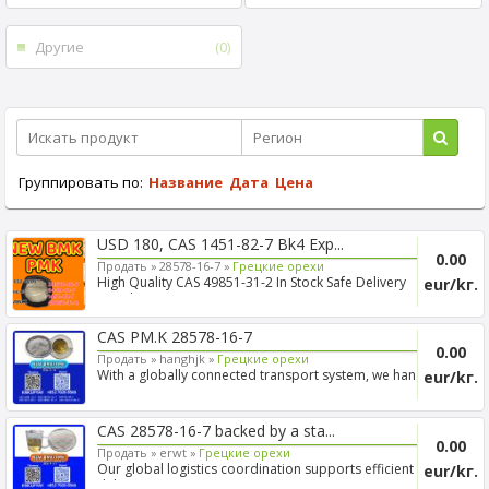
Другие
(0)
Группировать по:
Название
Дата
Цена
USD 180, CAS 1451-82-7 Bk4 Exp...
0.00
Продать »
28578-16-7 »
Грецкие орехи
High Quality CAS 49851-31-2 In Stock Safe Delivery
eur/kг.
Good Pric...
CAS PM.K 28578-16-7
0.00
Продать »
hanghjk »
Грецкие орехи
With a globally connected transport system, we handle
eur/kг.
cross-...
CAS 28578-16-7 backed by a sta...
0.00
Продать »
erwt »
Грецкие орехи
Our global logistics coordination supports efficient
eur/kг.
deliver...