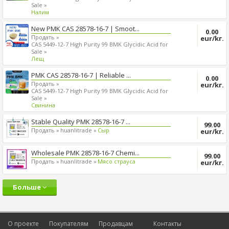
Sale »
Налим
New PMK CAS 28578-16-7 | Smoot...
0.00
Продать »
eur/kг.
CAS 5449-12-7 High Purity 99 BMK Glycidic Acid for
Sale »
Лещ
PMK CAS 28578-16-7 | Reliable ...
0.00
Продать »
eur/kг.
CAS 5449-12-7 High Purity 99 BMK Glycidic Acid for
Sale »
Cвинина
Stable Quality PMK 28578-16-7 ...
99.00
Продать »
huanlitrade »
Сыр
eur/kг.
Wholesale PMK 28578-16-7 Chemi...
99.00
Продать »
huanlitrade »
Mясо страуса
eur/kг.
Больше
О проекте
Покупателям
Продавцам
Контакты