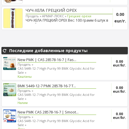
we are en...
ЧУЧ-ХЕЛА ГРЕЦКИЙ ОРЕХ
0.00
Продать »
АРМАР-ЛЮКС »
Грецкие орехи
ЧУЧ-ХЕЛА ГРЕЦКИЙ ОРЕХ Вес: 100 грамм 6 штук в
eur/г.
коробке Срок х...
Последние добавленные продукты
New PMK | CAS 28578-16-7 | Fas...
0.00
Продать »
eur/kг.
CAS 5449-12-7 High Purity 99 BMK Glycidic Acid for
Sale »
Kаштаны
BMK 5449-12-7 PMK 28578-16-7 T...
0.00
Продать »
eur/kг.
CAS 5449-12-7 High Purity 99 BMK Glycidic Acid for
Sale »
Налим
New PMK CAS 28578-16-7 | Smoot...
0.00
Продать »
eur/kг.
CAS 5449-12-7 High Purity 99 BMK Glycidic Acid for
Sale »
Лещ