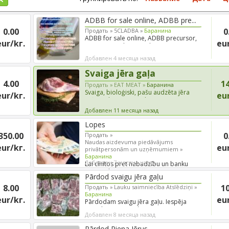
ADBB for sale online, ADBB pre...
0.00
0
Продать »
5CLADBA »
Баранина
ADBB for sale online, ADBB precursor,
eur/kг.
eur
Buy ADBB online, Purch...
Добавлен 4 месяца назад
Svaiga jēra gaļa
4.00
14
Продать »
EAT MEAT »
Баранина
Svaiga, bioloģiski, pašu audzēta jēra
eur/kг.
eur
gaļa, atdzesēta, iepak...
Добавлен 11 месяца назад
Lopes
350.00
0
Продать »
Naudas aizdevuma piedāvājums
eur/kг.
eur
privātpersonām un uzņēmumiem »
Баранина
Добавлен 7 месяца назад
Lai cīnītos pret nabadzību un banku
atstumtību, mēs piešķira...
Pārdod svaigu jēra gaļu
8.00
10
Продать »
Lauku saimniecība Atslēdziņi »
Баранина
eur/kг.
eur
Pārdodam svaigu jēra gaļu. Iespēja
pieteikties uz veselu / p...
Добавлен 8 месяца назад
Pārdod Piena Jērus