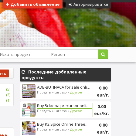
Добавить объявление
Авторизироватся
Последние добавленные
ать
продукты
ADB-BUTINACA for sale online, ...
0.00
(5)
Продать »
Larosso »
Другое
(3)
eur/г.
(1)
Buy 5cladba precursor online, ...
0.00
Продать »
Larosso »
Другое
eur/kг.
Buy K2 Spice Online Threema_ZX...
0.00
Продать »
Larosso »
Другое
eur/г.
ена