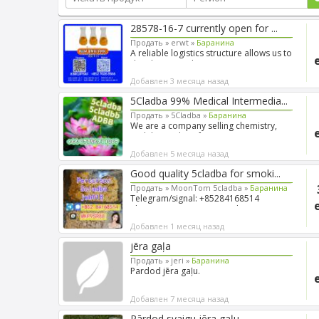
28578-16-7 currently open for ...
Продать »
erwt »
Баранина
A reliable logistics structure allows us to
distribute good...
Добавлен 3 месяца назад
5Cladba 99% Medical Intermedia...
Продать »
5Cladba »
Баранина
We are a company selling chemistry,
and the quality of our p...
Добавлен 5 месяца назад
Good quality 5cladba for smoki...
Продать »
MoonTom 5cladba »
Баранина
Telegram/signal: +85284168514
ThreeMa: WKP9SR88 E-mail: tomp...
Добавлен 1 месяц назад
jēra gaļa
Продать »
jeri »
Баранина
Pardod jēra gaļu.
Добавлен 7 месяца назад
Pārdod svaigu jēra gaļu