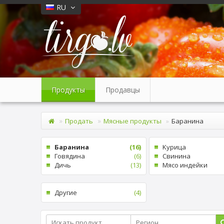
RU
Продукты
Продавцы
Продать
Мясные продукты
Баранина
Баранина
(16)
Kурица
Говядина
(6)
Cвинина
Дичь
(13)
Mясо индейки
Другие
(4)