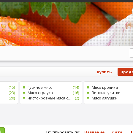
Купить
Прод
(15)
Гусиное мясо
(14)
Mясо кролика
(23)
Mясо страуса
(16)
Винные улитки
(20)
чистокровные мяса скота
(2)
Mясо лягушки
Группировать по:
Название
Дата
Ц