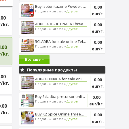
Buy Isotonitazene Powder, Thre...
0.00
Продать »
Larosso »
Другое
eur/г.
.00
/kг.
ADBB, ADB-BUTINACA Threema_ZX6...
0.00
Продать »
Larosso »
Другое
eur/г.
5CLADBA for sale online Telegr...
0.00
.00
Продать »
Larosso »
Другое
eur/г.
/kг.
Больше
Популярные продукты
.00
ADB-BUTINACA for sale online, ...
0.00
/kг.
Продать »
Larosso »
Другое
eur/г.
Buy 5cladba precursor online, ...
0.00
Продать »
Larosso »
Другое
eur/kг.
.00
/kг.
Buy K2 Spice Online Threema_ZX...
0.00
Продать »
Larosso »
Другое
eur/г.