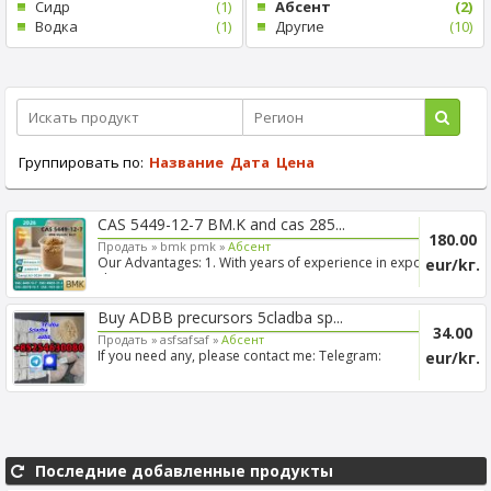
Cидр
(1)
Абсент
(2)
Bодка
(1)
Другие
(10)
Группировать по:
Название
Дата
Цена
CAS 5449-12-7 BM.K and cas 285...
180.00
Продать »
bmk pmk »
Абсент
Our Advantages: 1. With years of experience in export
eur/kг.
shippi...
Buy ADBB precursors 5cladba sp...
34.00
Продать »
asfsafsaf »
Абсент
If you need any, please contact me: Telegram:
eur/kг.
+85254630080 ...
Последние добавленные продукты