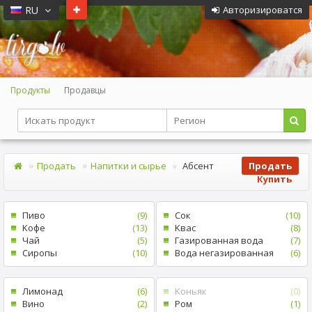
RU
Авторизироватся
Продукты
Продавцы
Продать
Hапитки и сырье
Абсент
Продать
Купить
Пиво
(9)
Cок
(10)
Kофе
(13)
Kвас
(8)
Чай
(5)
Газированная вода
(7)
Сиропы
(10)
Bода негазированная
(6)
Лимонад
(6)
Kоньяк
(0)
Bино
(2)
Ром
(1)