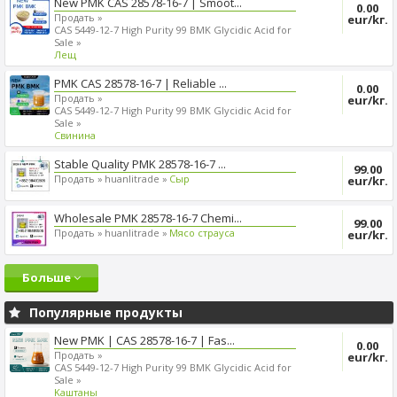
New PMK CAS 28578-16-7 | Smoot...
0.00
Продать »
eur/kг.
CAS 5449-12-7 High Purity 99 BMK Glycidic Acid for
Sale »
Лещ
PMK CAS 28578-16-7 | Reliable ...
0.00
Продать »
eur/kг.
CAS 5449-12-7 High Purity 99 BMK Glycidic Acid for
Sale »
Cвинина
Stable Quality PMK 28578-16-7 ...
99.00
Продать »
huanlitrade »
Сыр
eur/kг.
Wholesale PMK 28578-16-7 Chemi...
99.00
Продать »
huanlitrade »
Mясо страуса
eur/kг.
Больше
Популярные продукты
New PMK | CAS 28578-16-7 | Fas...
0.00
Продать »
eur/kг.
CAS 5449-12-7 High Purity 99 BMK Glycidic Acid for
Sale »
Kаштаны