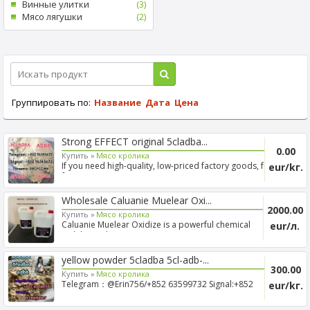
Винные улитки
(3)
Mясо лягушки
(2)
Группировать по:
Название
Дата
Цена
Strong EFFECT original 5cladba...
0.00
Купить »
Mясо кролика
If you need high-quality, low-priced factory goods, feel
eur/kг.
fre...
Wholesale Caluanie Muelear Oxi...
2000.00
Купить »
Mясо кролика
Caluanie Muelear Oxidize is a powerful chemical
eur/л.
widely used ...
yellow powder 5cladba 5cl-adb-...
300.00
Купить »
Mясо кролика
Telegram：@Erin756/+852 63599732 Signal:+852
eur/kг.
63599732/Cara_xi...