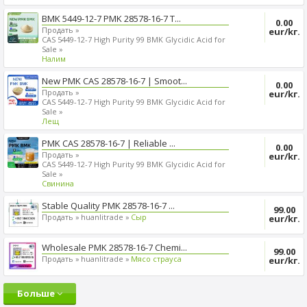
BMK 5449-12-7 PMK 28578-16-7 T...
0.00
Продать »
eur/kг.
CAS 5449-12-7 High Purity 99 BMK Glycidic Acid for
Sale »
Налим
New PMK CAS 28578-16-7 | Smoot...
0.00
Продать »
eur/kг.
CAS 5449-12-7 High Purity 99 BMK Glycidic Acid for
Sale »
Лещ
PMK CAS 28578-16-7 | Reliable ...
0.00
Продать »
eur/kг.
CAS 5449-12-7 High Purity 99 BMK Glycidic Acid for
Sale »
Cвинина
Stable Quality PMK 28578-16-7 ...
99.00
Продать »
huanlitrade »
Сыр
eur/kг.
Wholesale PMK 28578-16-7 Chemi...
99.00
Продать »
huanlitrade »
Mясо страуса
eur/kг.
Больше