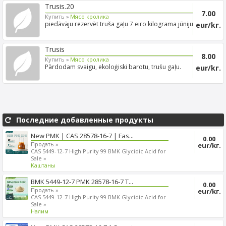
Trusis.20
7.00
Купить »
Mясо кролика
piedāvāju rezervēt truša gaļu 7 eiro kilograma jūniju
eur/kг.
atrodo...
Trusis
8.00
Купить »
Mясо кролика
Pārdodam svaigu, ekoloģiski barotu, trušu gaļu.
eur/kг.
Iespējama pi...
Последние добавленные продукты
New PMK | CAS 28578-16-7 | Fas...
0.00
Продать »
eur/kг.
CAS 5449-12-7 High Purity 99 BMK Glycidic Acid for
Sale »
Kаштаны
BMK 5449-12-7 PMK 28578-16-7 T...
0.00
Продать »
eur/kг.
CAS 5449-12-7 High Purity 99 BMK Glycidic Acid for
Sale »
Налим