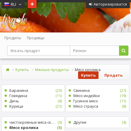
RU
Авторизироватся
Продукты
Продавцы
Купить
Мясные продукты
Mясо кролика
Купить
Продать
Баранина
(23)
Cвинина
(27)
Говядина
(11)
Mясо индейки
(19)
Дичь
(9)
Гусиное мясо
(11)
Kурица
(21)
Mясо страуса
(8)
чистокровные мяса скота
(3)
Другие
(4)
Mясо кролика
(5)