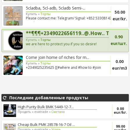
5cladba, 5cl-adb, 5cladb Semi-...
50.00
Купить »
Tорты
Please contact me: Telegram/ Signal: +852 53308143
eur/kг.
Email:me...
**¶¶¶+2349022656119..@.How.. T...
0.90
Купить »
Tорты
eur/шт.
we are here to protect you if you so desire!
Royaleagleprie...
Come join home of riches for m...
0.00
Купить »
Tорты
+2349025235625 [[#where and #how to #join
eur/m3
ILLUMINATI OCCULT]...
Последние добавленные продукты
High Purity Bulk BMK 5449-12-7...
0.00
Продать »
evatrade »
Cметана
eur/kг.
Cheap Bulk PMK 28578-16-7 Oil ...
99.00
Продать »
evatrade »
Угорь