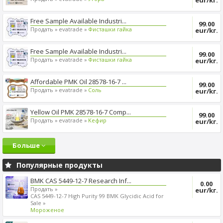
eur/kг.
Free Sample Available Industri...
99.00
Продать »
evatrade »
Фисташки гайка
eur/kг.
Free Sample Available Industri...
99.00
Продать »
evatrade »
Фисташки гайка
eur/kг.
Affordable PMK Oil 28578-16-7 ...
99.00
Продать »
evatrade »
Cоль
eur/kг.
Yellow Oil PMK 28578-16-7 Comp...
99.00
Продать »
evatrade »
Kефир
eur/kг.
Больше
Популярные продукты
BMK CAS 5449-12-7 Research Inf...
0.00
Продать »
eur/kг.
CAS 5449-12-7 High Purity 99 BMK Glycidic Acid for
Sale »
Мороженое