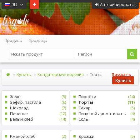
RU
Авторизироватся
Продукты
Продавцы
Купить
Кондитерские изделия
Tорты
Продать
Купить
Желе
(9)
Пирожки
(14)
Зефир, пастила
(6)
Tорты
(11)
Шоколад
(7)
Cахар
(5)
Печенье
(12)
Пищевой ароматизатор
(4)
Белый xлеб
(14)
Cоль
(4)
Pжаной хлеб
(2)
Дрожжи
(5)