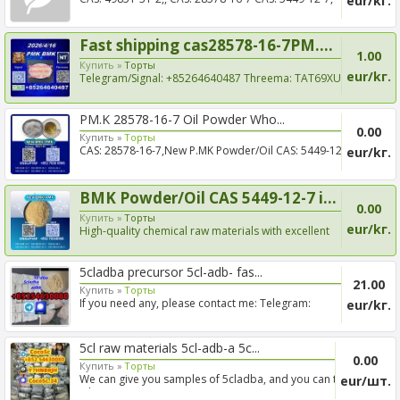
eur/kг.
CAS: 1451-...
Fast shipping cas28578-16-7PM....
1.00
Купить »
Tорты
eur/kг.
Telegram/Signal: +85264640487 Threema: TAT69XU3
CAS: 1451-82...
PM.K 28578-16-7 Oil Powder Who...
0.00
Купить »
Tорты
CAS: 28578-16-7,New P.MK Powder/Oil CAS: 5449-12-7,
eur/kг.
CAS: 145...
BMK Powder/Oil CAS 5449-12-7 i...
0.00
Купить »
Tорты
eur/kг.
High-quality chemical raw materials with excellent
purity, s...
5cladba precursor 5cl-adb- fas...
21.00
Купить »
Tорты
If you need any, please contact me: Telegram:
eur/kг.
+85254630080 ...
5cl raw materials 5cl-adb-a 5c...
0.00
Купить »
Tорты
We can give you samples of 5cladba, and you can test
eur/шт.
it howe...