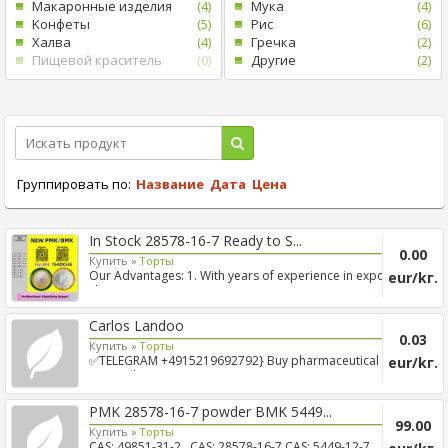
Mакаронные изделия
(4)
Mука
(4)
Kонфеты
(5)
Рис
(6)
Xалва
(4)
Гречка
(2)
Пищевой краситель
(0)
Другие
(2)
Группировать по:
Название
Дата
Цена
In Stock 28578-16-7 Ready to S...
0.00
Купить »
Tорты
Our Advantages: 1. With years of experience in export
eur/kг.
shippi...
Carlos Landoo
0.03
Купить »
Tорты
✅TELEGRAM +4915219692792} Buy pharmaceutical
eur/kг.
DMT online Y...
PMK 28578-16-7 powder BMK 5449...
99.00
Купить »
Tорты
CAS: 49851-31-2,, CAS: 28578-16-7 CAS: 5449-12-7,