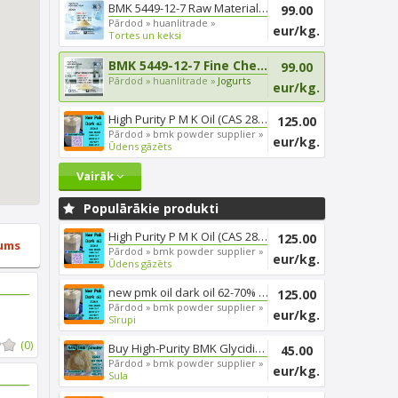
BMK 5449-12-7 Raw Material Fre...
99.00
Pārdod »
huanlitrade »
eur/kg.
Tortes un keksi
BMK 5449-12-7 Fine Chemical | ...
99.00
Pārdod »
huanlitrade »
Jogurts
eur/kg.
High Purity P M K Oil (CAS 285...
125.00
Pārdod »
bmk powder supplier »
eur/kg.
Ūdens gāzēts
Vairāk
Populārākie produkti
High Purity P M K Oil (CAS 285...
125.00
ums
Pārdod »
bmk powder supplier »
eur/kg.
Ūdens gāzēts
new pmk oil dark oil 62-70% yi...
125.00
Pārdod »
bmk powder supplier »
eur/kg.
Sīrupi
(0)
Buy High-Purity BMK Glycidic A...
45.00
Pārdod »
bmk powder supplier »
eur/kg.
Sula