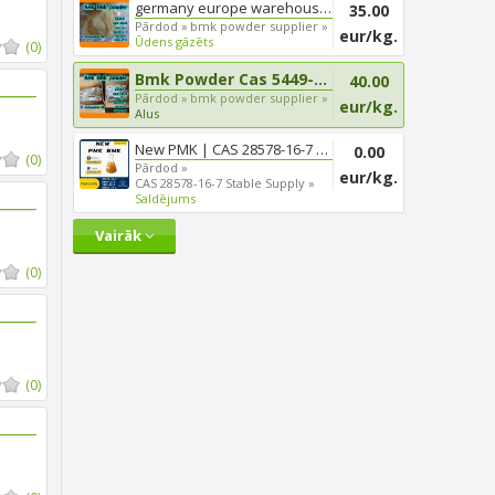
germany europe warehouse new ...
35.00
Pārdod »
bmk powder supplier »
eur/kg.
Ūdens gāzēts
(0)
Bmk Powder Cas 5449-12-7 at Be...
40.00
Pārdod »
bmk powder supplier »
eur/kg.
Alus
New PMK | CAS 28578-16-7 | Fas...
0.00
(0)
Pārdod »
eur/kg.
CAS 28578-16-7 Stable Supply »
Saldējums
Vairāk
(0)
(0)