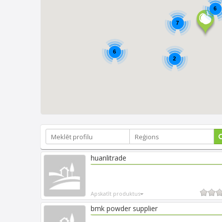
6
7
6
2
huanlitrade
Apskatīt produktus
bmk powder supplier