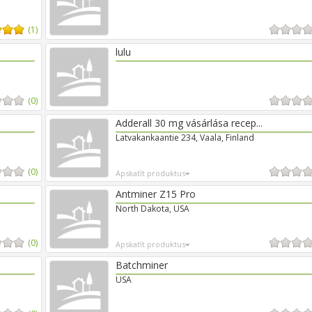
(1)
lulu
(0)
Adderall 30 mg vásárlása recep...
Latvakankaantie 234, Vaala, Finland
(0)
Apskatīt produktus
Antminer Z15 Pro
North Dakota, USA
(0)
Apskatīt produktus
Batchminer
USA