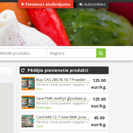
Pievienot sludinājumu
Autorizēties
Pēdējie pievienotie produkti
Buy CAS 28578-16-7 Powder Eth...
125.00
Pārdod »
bmk powder supplier »
eur/kg.
Alus
new PMK methyl glycidate powd...
125.00
Pārdod »
bmk powder supplier »
eur/kg.
Ērkšķogas
Cas5449-12-7 new BMK powder Gl...
45.00
Pārdod »
bmk powder supplier »
eur/kg.
Sula