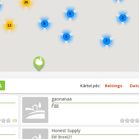
26
6
2
9
13
3
7
Kārtot pēc:
Reitings
Dat
gaonanaa
jfgjjj
(0)
Honest Supply
EW Street21