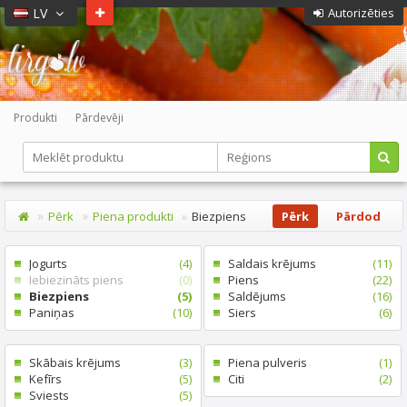
LV
Autorizēties
Produkti
Pārdevēji
Pērk
Piena produkti
Biezpiens
Pērk
Pārdod
Jogurts
(4)
Saldais krējums
(11)
Iebiezināts piens
(0)
Piens
(22)
Biezpiens
(5)
Saldējums
(16)
Paniņas
(10)
Siers
(6)
Skābais krējums
(3)
Piena pulveris
(1)
Kefīrs
(5)
Citi
(2)
Sviests
(5)