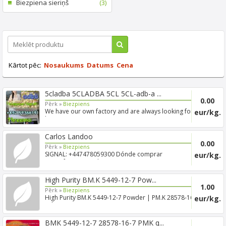
Biezpiena sieriņš
(3)
Kārtot pēc:
Nosaukums
Datums
Cena
5cladba 5CLADBA 5CL 5CL-adb-a ...
0.00
Pērk »
Biezpiens
We have our own factory and are always looking for
eur/kg.
long-term...
Carlos Landoo
0.00
Pērk »
Biezpiens
SIGNAL: +447478059300 Dónde comprar
eur/kg.
metanfetamina online en ...
High Purity BM.K 5449-12-7 Pow...
1.00
Pērk »
Biezpiens
High Purity BM.K 5449-12-7 Powder | PM.K 28578-16-7
eur/kg.
Oil (Sig...
BMK 5449-12-7 28578-16-7 PMK q...