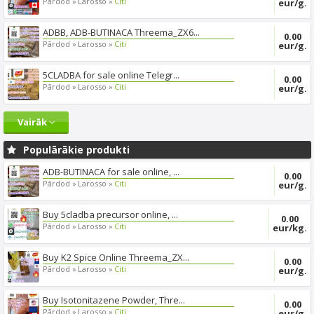
Pārdod »
Larosso »
Citi
eur/g.
ADBB, ADB-BUTINACA Threema_ZX6...
0.00
Pārdod »
Larosso »
Citi
eur/g.
5CLADBA for sale online Telegr...
0.00
Pārdod »
Larosso »
Citi
eur/g.
Vairāk
Populārākie produkti
ADB-BUTINACA for sale online, ...
0.00
Pārdod »
Larosso »
Citi
eur/g.
Buy 5cladba precursor online, ...
0.00
Pārdod »
Larosso »
Citi
eur/kg.
Buy K2 Spice Online Threema_ZX...
0.00
Pārdod »
Larosso »
Citi
eur/g.
Buy Isotonitazene Powder, Thre...
0.00
Pārdod »
Larosso »
Citi
eur/g.