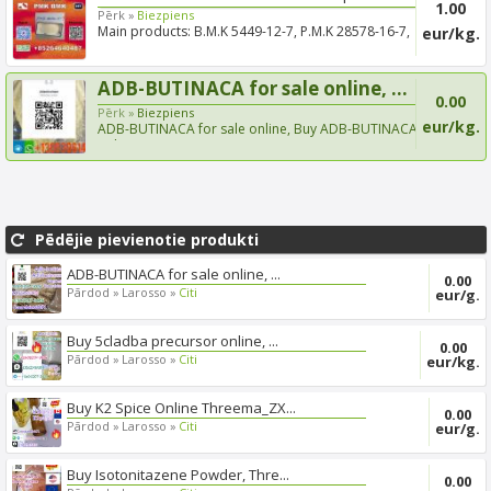
1.00
Pērk »
Biezpiens
Main products: B.M.K 5449-12-7, P.M.K 28578-16-7,
eur/kg.
P.M.K P.ow...
ADB-BUTINACA for sale online, ...
0.00
Pērk »
Biezpiens
eur/kg.
ADB-BUTINACA for sale online, Buy ADB-BUTINACA
online, BUY A...
Pēdējie pievienotie produkti
ADB-BUTINACA for sale online, ...
0.00
Pārdod »
Larosso »
Citi
eur/g.
Buy 5cladba precursor online, ...
0.00
Pārdod »
Larosso »
Citi
eur/kg.
Buy K2 Spice Online Threema_ZX...
0.00
Pārdod »
Larosso »
Citi
eur/g.
Buy Isotonitazene Powder, Thre...
0.00