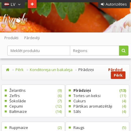
LV
Autorizēties
Produkti
Pārdevēji
Pērk
Konditoreja un bakaleja
Pīrādziņi
Pārdod
Pērk
Želantīns
(9)
Pīrādziņi
(13)
Zefīrs
(6)
Tortes un keksi
(11)
Šokolāde
(7)
Cukurs
(4)
Cepumi
(12)
Pārtikas aromatizētāji
(4)
Baltmaize
(14)
Sāls
(4)
Rupjmaize
(2)
Raugs
(5)