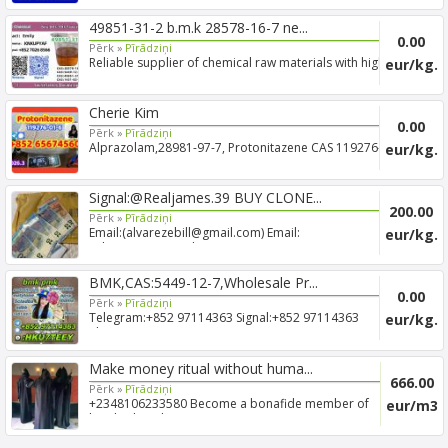
49851-31-2 b.m.k 28578-16-7 ne...
0.00
Pērk »
Pīrādziņi
Reliable supplier of chemical raw materials with high
eur/kg.
purity...
Cherie Kim
0.00
Pērk »
Pīrādziņi
Alprazolam,28981-97-7, Protonitazene CAS 119276-01-
eur/kg.
6 Pr...
Signal:@Realjames.39 BUY CLONE...
200.00
Pērk »
Pīrādziņi
Email:(alvarezebill@gmail.com) Email:
eur/kg.
(jshop1263@gmail.com) T...
BMK,CAS:5449-12-7,Wholesale Pr...
0.00
Pērk »
Pīrādziņi
Telegram:+852 97114363 Signal:+852 97114363
eur/kg.
Threema:HKU7TEEY...
Make money ritual without huma...
666.00
Pērk »
Pīrādziņi
+2348106233580 Become a bonafide member of
eur/m3
brotherhood prote...