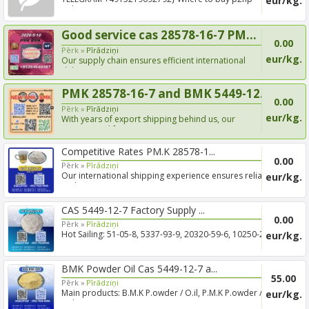
eur/kg.
online Europe ...
Good service cas 28578-16-7 PM...
0.00
Pērk »
Pīrādziņi
eur/kg.
Our supply chain ensures efficient international
delivery, s...
PMK 28578-16-7 and BMK 5449-12...
0.00
Pērk »
Pīrādziņi
eur/kg.
With years of export shipping behind us, our
experienced for...
Competitive Rates PM.K 28578-1...
0.00
Pērk »
Pīrādziņi
Our international shipping experience ensures reliable
eur/kg.
and s...
CAS 5449-12-7 Factory Supply ...
0.00
Pērk »
Pīrādziņi
Hot Sailing: 51-05-8, 5337-93-9, 20320-59-6, 10250-27-
eur/kg.
8, 285...
BMK Powder Oil Cas 5449-12-7 a...
55.00
Pērk »
Pīrādziņi
Main products: B.M.K P.owder / O.il, P.M.K P.owder /
eur/kg.
O.il, B...