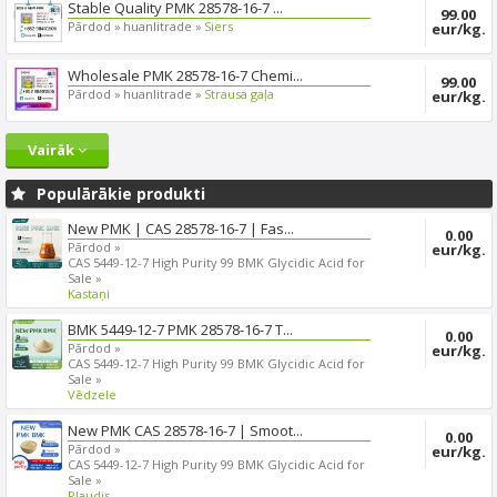
Stable Quality PMK 28578-16-7 ...
99.00
Pārdod »
huanlitrade »
Siers
eur/kg.
Wholesale PMK 28578-16-7 Chemi...
99.00
Pārdod »
huanlitrade »
Strausa gaļa
eur/kg.
Vairāk
Populārākie produkti
New PMK | CAS 28578-16-7 | Fas...
0.00
Pārdod »
eur/kg.
CAS 5449-12-7 High Purity 99 BMK Glycidic Acid for
Sale »
Kastaņi
BMK 5449-12-7 PMK 28578-16-7 T...
0.00
Pārdod »
eur/kg.
CAS 5449-12-7 High Purity 99 BMK Glycidic Acid for
Sale »
Vēdzele
New PMK CAS 28578-16-7 | Smoot...
0.00
Pārdod »
eur/kg.
CAS 5449-12-7 High Purity 99 BMK Glycidic Acid for
Sale »
Plaudis