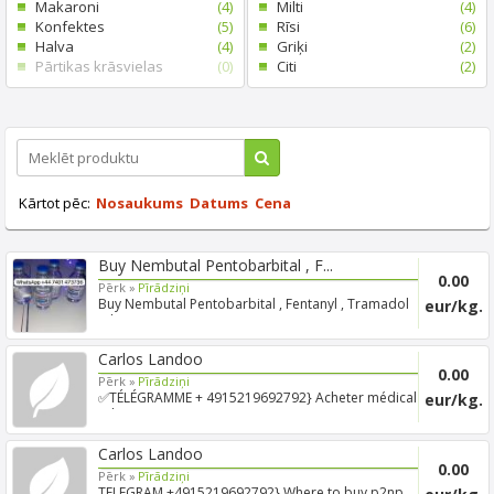
Makaroni
(4)
Milti
(4)
Konfektes
(5)
Rīsi
(6)
Halva
(4)
Griķi
(2)
Pārtikas krāsvielas
(0)
Citi
(2)
Kārtot pēc:
Nosaukums
Datums
Cena
Buy Nembutal Pentobarbital , F...
0.00
Pērk »
Pīrādziņi
Buy Nembutal Pentobarbital , Fentanyl , Tramadol
eur/kg.
WhatsApp: +...
Carlos Landoo
0.00
Pērk »
Pīrādziņi
✅TÉLÉGRAMME + 4915219692792} Acheter médical
eur/kg.
jwh-018 Site ...
Carlos Landoo
0.00
Pērk »
Pīrādziņi
TELEGRAM +4915219692792} Where to buy p2np